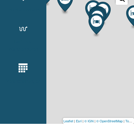
Freizeitaktivitäten
Rad- und
Wandertouren
Veranstaltungen
Leaflet
|
Esri
|
© IGN
|
© OpenStreetMap
|
TouristicMaps