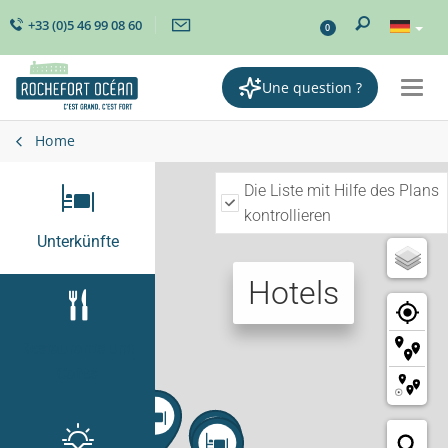
+33 (0)5 46 99 08 60
0
Une question ?
Togg
navi
Home
Die Liste mit Hilfe des Plans
kontrollieren
Unterkünfte
Hotels
Restaurants und
Cafés