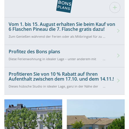
Vom 1. bis 15. August erhalten Sie beim Kauf von
6 Flaschen Pineau die 7. Flasche gratis dazu!
Zum Genießen während der Ferien oder als Mitbringsel für zu
Hause: Beim Kauf von 6 Flaschen Pineau in der Galerie de
l'Alambic erhalten Sie die 7. Flasche gratis dazu. Das Angebot gilt
vom 1. bis 15. August.
Profitez des Bons plans
Diese Ferienwohnung in idealer Lage – unter anderem mit
einem atemberaubenden Blick auf den Yachthafen von
Rochefort – bieten wir Ihnen zum Sonderpreis von 260 € statt
300 € für einen zweiwöchigen Aufenthalt zwischen dem 15. und
Profitieren Sie von 10 % Rabatt auf Ihren
29. August an! Zögern Sie nicht, zu buchen!
Aufenthalt zwischen dem 17.10. und dem 14.11.!
Dieses hübsche Studio in idealer Lage, ganz in der Nähe der
Thermen und des Yachthafens von Rochefort, wird Ihnen für
Ihre dreiwöchige Anmietung zwischen dem 17. Oktober und
dem 14. November zum Preis von 675 € statt 750 € angeboten.
Die perfekte Gelegenheit, den Indian Summer in Rochefort zu
genießen!