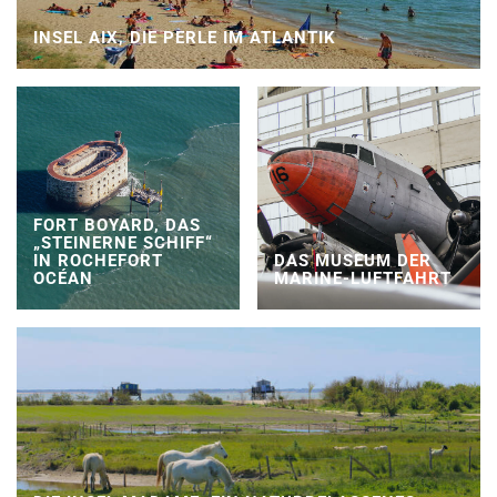
INSEL AIX, DIE PERLE IM ATLANTIK
FORT BOYARD, DAS
„STEINERNE SCHIFF“
IN ROCHEFORT
DAS MUSEUM DER
OCÉAN
MARINE-LUFTFAHRT