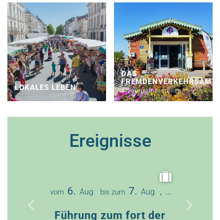
DAS
FREMDENVERKEHRSAMT
LOKALES LEBEN
4 Touristinfostellen
Ereignisse
12
vom
6.
7.
Aug.
Aug.
, ...
vom
bis zum
Vorfüh
Führung zum fort der
von 