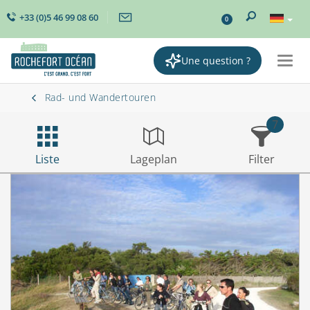
+33 (0)5 46 99 08 60
0
Une question ?
Togg
navig
Rad- und Wandertouren
7
Liste
Lageplan
Filter