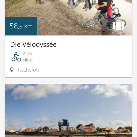
58
km
,6
Die Vélodyssée
6Uhr
Mittel
Rochefort