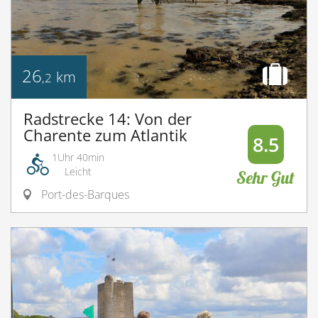
26
km
,2
Radstrecke 14: Von der
Charente zum Atlantik
8.5
1Uhr 40min
Leicht
Sehr Gut
Port-des-Barques