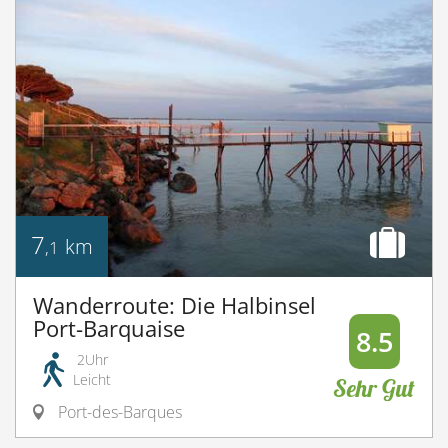
7
km
,1
Wanderroute: Die Halbinsel
Port-Barquaise
8.5
2Uhr
Leicht
Sehr Gut
Port-des-Barques