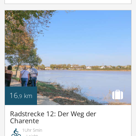
16
km
,9
Radstrecke 12: Der Weg der
Charente
1Uhr 5min