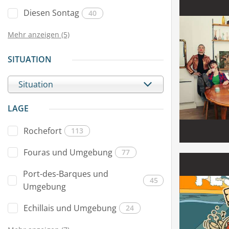
Diesen Sontag
40
Mehr anzeigen (5)
SITUATION
Situation
LAGE
Rochefort
113
Fouras und Umgebung
77
Port-des-Barques und
45
Umgebung
Echillais und Umgebung
24