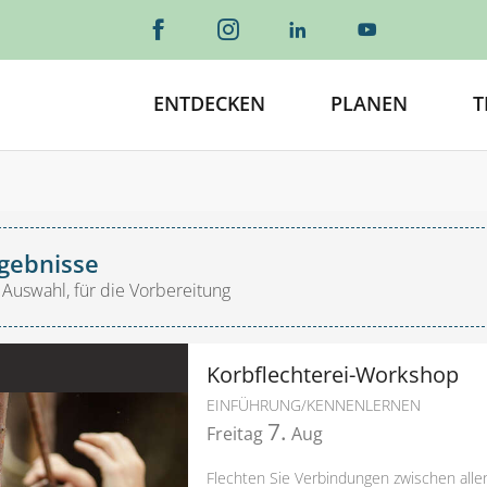
ENTDECKEN
PLANEN
T
gebnisse
 Auswahl, für die Vorbereitung
Korbflechterei-Workshop
EINFÜHRUNG/KENNENLERNEN
7.
Freitag
Aug
Flechten Sie Verbindungen zwischen all