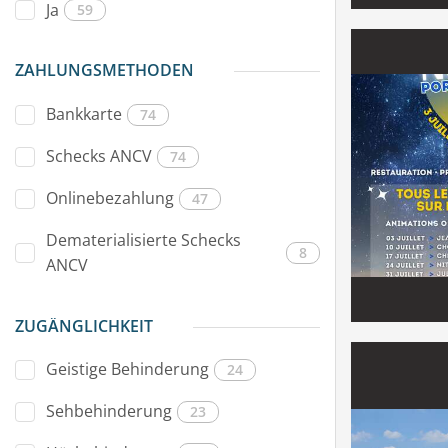
Ja
59
ZAHLUNGSMETHODEN
Bankkarte
74
Schecks ANCV
74
Onlinebezahlung
47
Dematerialisierte Schecks
8
ANCV
ZUGÄNGLICHKEIT
Geistige Behinderung
24
Sehbehinderung
23