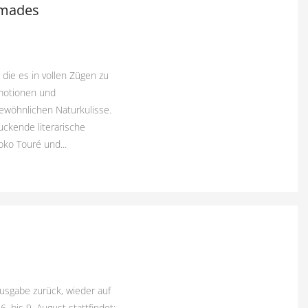
omades
 die es in vollen Zügen zu
Emotionen und
ewöhnlichen Naturkulisse.
uckende literarische
oko Touré und...
Ausgabe zurück, wieder auf
. bis 9. August stattfindet: