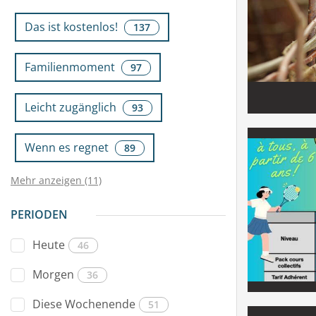
Das ist kostenlos!
137
Familienmoment
97
Leicht zugänglich
93
Wenn es regnet
89
Mehr anzeigen (11)
PERIODEN
Heute
46
Morgen
36
Diese Wochenende
51