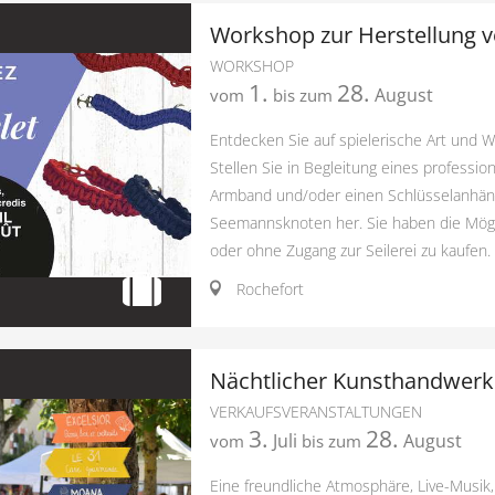
Workshop zur Herstellung
WORKSHOP
1.
28.
August
vom
bis zum
Entdecken Sie auf spielerische Art und
Stellen Sie in Begleitung eines professio
Armband und/oder einen Schlüsselanhän
Seemannsknoten her. Sie haben die Mögl
oder ohne Zugang zur Seilerei zu kaufen. 
Rochefort
Nächtlicher Kunsthandwer
VERKAUFSVERANSTALTUNGEN
3.
28.
Juli
August
vom
bis zum
Eine freundliche Atmosphäre, Live-Musik