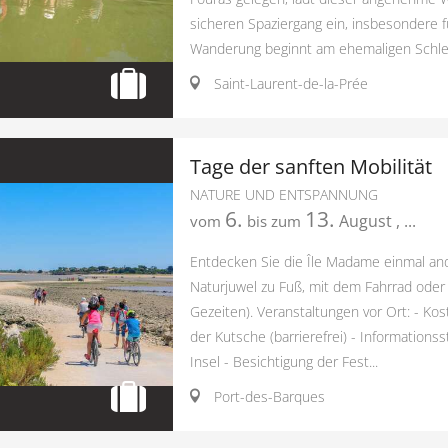
sicheren Spaziergang ein, insbesondere fü
Wanderung beginnt am ehemaligen Schleu
Saint-Laurent-de-la-Prée
Tage der sanften Mobilität
NATURE UND ENTSPANNUNG
6.
13.
August
,
...
vom
bis zum
Entdecken Sie die Île Madame einmal an
Naturjuwel zu Fuß, mit dem Fahrrad oder 
Gezeiten). Veranstaltungen vor Ort: - Kos
der Kutsche (barrierefrei) - Informationss
Insel - Besichtigung der Fest...
Port-des-Barques