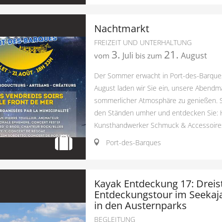
Nachtmarkt
FREIZEIT UND UNTERHALTUNG
3.
21.
Juli
August
vom
bis zum
Der Sommer erwacht in Port-des-Barques!
August laden wir Sie ein, unsere Abendmä
sommerlicher Atmosphäre zu genießen. 
den Ständen umher und entdecken Sie:
Kunsthandwerker Schmuck & Accessoires 
Port-des-Barques
Kayak Entdeckung 17: Dreis
Entdeckungstour im Seekaj
in den Austernparks
BEGLEITUNG