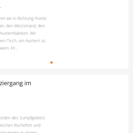
.
en wir in Richtung Pointe
ban, den Weststrand, den
Austernbänken. Wir
nen Tisch, um Austern zu
in. Fri...
ziergang im
Norden des Sumpfgebiets
wischen Rochefort und
 Wasserweg zu einem