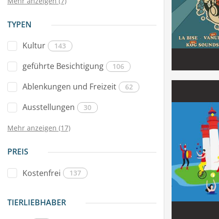
Mehr anzeigen (7)
TYPEN
Kultur
143
geführte Besichtigung
106
Ablenkungen und Freizeit
62
Ausstellungen
30
Mehr anzeigen (17)
PREIS
Kostenfrei
137
TIERLIEBHABER