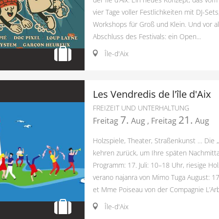
vier Tage voller Festlichkeiten mit DJ-Sets
Workshops für Groß und Klein. Und vor a
Abschluss des Festivals: ein Open...
Île-d'Aix
Les Vendredis de l'île d'Aix
FREIZEIT UND UNTERHALTUNG
7.
21.
Freitag
Aug
,
Freitag
Aug
Holzspiele, Theater, Straßenkunst … Die „V
kehren zurück, um Ihre späten Nachmitta
Programm: 17. Juli: 10–18 Uhr, riesige Holz
verano najanra von Mimo Tuga August: 1
et Mme Poiseau von der Compagnie L’Arb.
Île-d'Aix