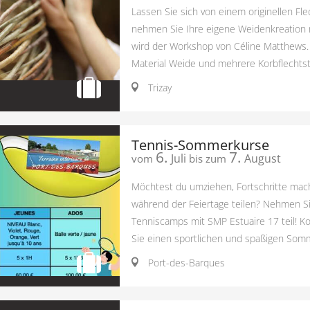
Lassen Sie sich von einem originellen F
nehmen Sie Ihre eigene Weidenkreation 
wird der Workshop von Céline Matthews.
Material Weide und mehrere Korbflechtsti
Trizay
Tennis-Sommerkurse
6.
7.
Juli
August
vom
bis zum
Möchtest du umziehen, Fortschritte ma
während der Feiertage teilen? Nehmen 
Tenniscamps mit SMP Estuaire 17 teil! 
Sie einen sportlichen und spaßigen Somm
Port-des-Barques