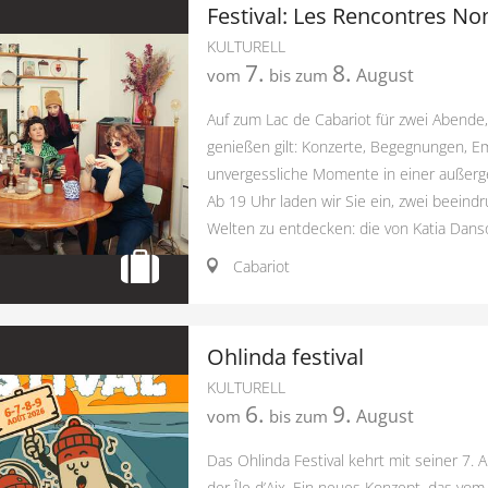
Festival: Les Rencontres N
KULTURELL
7.
8.
August
vom
bis zum
Auf zum Lac de Cabariot für zwei Abende,
genießen gilt: Konzerte, Begegnungen, 
unvergessliche Momente in einer außerg
Ab 19 Uhr laden wir Sie ein, zwei beeindr
Welten zu entdecken: die von Katia Dans
Cabariot
Ohlinda festival
KULTURELL
6.
9.
August
vom
bis zum
Das Ohlinda Festival kehrt mit seiner 7. 
der Île d’Aix. Ein neues Konzept, das vom 6