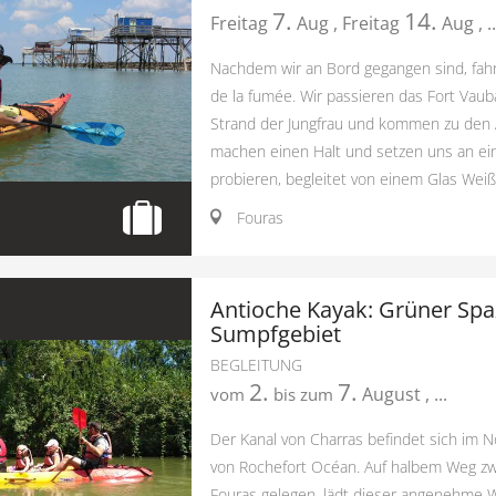
7.
14.
Freitag
Aug
,
Freitag
Aug
,
..
Nachdem wir an Bord gegangen sind, fahr
de la fumée. Wir passieren das Fort Vau
Strand der Jungfrau und kommen zu den 
machen einen Halt und setzen uns an ei
probieren, begleitet von einem Glas Weißwe
Fouras
Antioche Kayak: Grüner Spa
Sumpfgebiet
BEGLEITUNG
2.
7.
August
,
...
vom
bis zum
Der Kanal von Charras befindet sich im 
von Rochefort Océan. Auf halbem Weg z
Fouras gelegen, lädt dieser angenehme