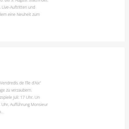
, Live-Auftritten und
llem eine Neuheit zum
endredis de l’île d’Aix“
ge zu verzaubern.
spiele Juli: 17 Uhr, Un
7 Uhr, Aufführung Monsieur
..