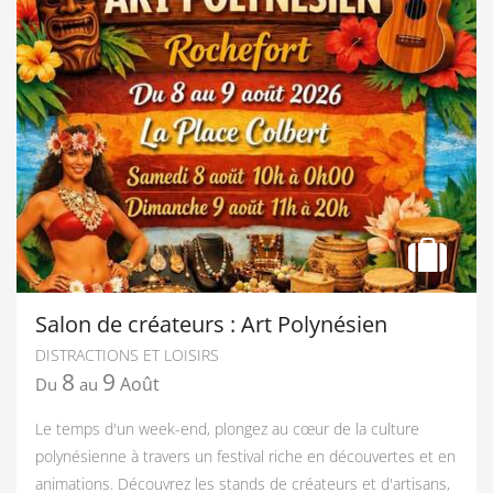
Salon de créateurs : Art Polynésien
DISTRACTIONS ET LOISIRS
8
9
Août
Du
au
Le temps d'un week-end, plongez au cœur de la culture
polynésienne à travers un festival riche en découvertes et en
animations. Découvrez les stands de créateurs et d'artisans,