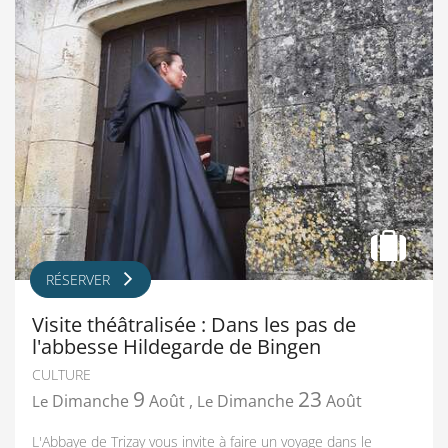
RÉSERVER
Visite théâtralisée : Dans les pas de
l'abbesse Hildegarde de Bingen
CULTURE
9
23
Dimanche
Août
,
Dimanche
Août
Le
Le
L'Abbaye de Trizay vous invite à faire un voyage dans le