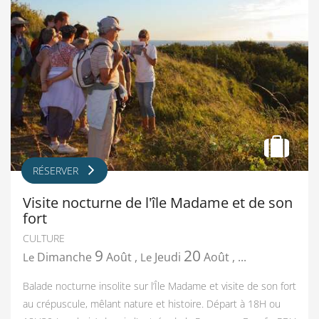
RÉSERVER
Visite nocturne de l'île Madame et de son
fort
CULTURE
9
20
Dimanche
Août
,
Jeudi
Août
,
...
Le
Le
Balade nocturne insolite sur l’Île Madame et visite de son fort
au crépuscule, mêlant nature et histoire. Départ à 18H ou