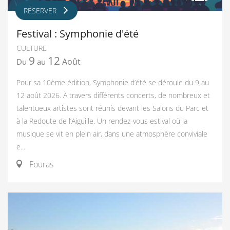
RÉSERVER
Festival : Symphonie d'été
CULTURE
9
12
Août
Du
au
Pour sa 10ème édition, Symphonie d’été se déroule du 9 au
12 août 2026. À travers différents concerts, de nombreux et
talentueux artistes sont réunis devant les Salons du Parc et
à la Redoute de l’Aiguille. Un rendez-vous estival où la
musique se vit en plein air, dans une atmosphère conviviale
e...
Fouras