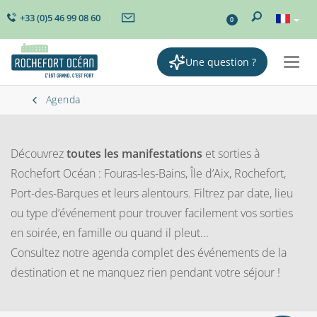
+33 (0)5 46 99 08 60
0
Une question ?
Togg
navig
Agenda
Découvrez
toutes les manifestations
et sorties à
Rochefort Océan : Fouras-les-Bains, Île d’Aix, Rochefort,
Port-des-Barques et leurs alentours. Filtrez par date, lieu
ou type d’événement pour trouver facilement vos sorties
en soirée, en famille ou quand il pleut...
Consultez notre agenda complet des événements de la
destination et ne manquez rien pendant votre séjour !