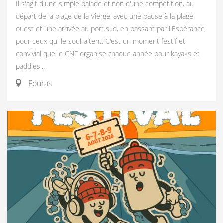
Il s'agit d'une simple balade et non d'une compétition, au
départ de la plage de la Vierge, avec une pause à la plage
ouest et une arrivée au port sud, en passant par l'Espérance
pour ceux qui le souhaitent. C'est un moment festif et
convivial que le CNF organise chaque année pour kayaks et
paddles...
Fouras