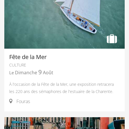
Fête de la Mer
CULTURE
9
Dimanche
Août
Le
À l'occasion de la Fête de la Mer, une exposition retracera
les 220 ans des sémaphores de l'estuaire de la Charente.
Fouras