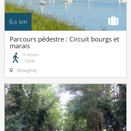
6
km
,6
Parcours pédestre : Circuit bourgs et
marais
1h 40min
Facile
Beaugeay