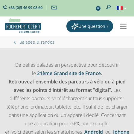
+33 (0)5 46 99 08 60
0
Une question ?
Togg
navig
Balades & randos
De belles balades en perspective pour découvrir
le
21ème Grand site de France
.
Retrouvez l'ensemble des parcours à vélo ou à pied
avec les points d'intérêt au format "digital".
Les
différents parcours se téléchargent sur tous supports :
téléphone, ordinateur, tablette, etc. Il suffit de les charger
dans une application ou un appareil dédié. Concernant
une application pour GPX, par exemple,
en voici deux selon les smartphones
Android
ou
Iphone