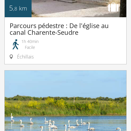
5
km
,8
Parcours pédestre : De l'église au
canal Charente-Seudre
1h 40min
Facile
Échillais