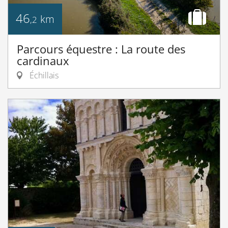
46
km
,2
Parcours équestre : La route des
cardinaux
Échillais