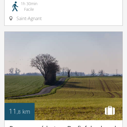
1h 30min
Facile
Saint-Agnant
11
km
,8