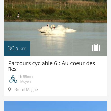
30
km
,9
Parcours cyclable 6 : Au coeur des
îles
1h 55min
Moyen
Breuil-Magné