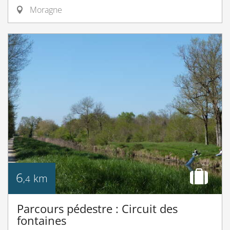
Moragne
6
km
,4
Parcours pédestre : Circuit des
fontaines