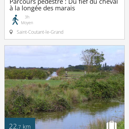
Parcours pédestre : Du fief du cheval
à la longée des marais
3h
Moyen
Saint-Coutant-le-Grand
22
km
,7