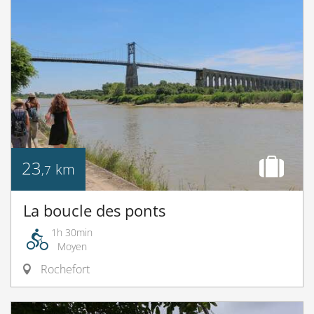
23
km
,7
La boucle des ponts
1h 30min
Moyen
Rochefort