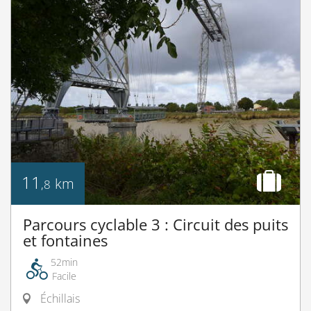
11
km
,8
Parcours cyclable 3 : Circuit des puits
et fontaines
52min
Facile
Échillais