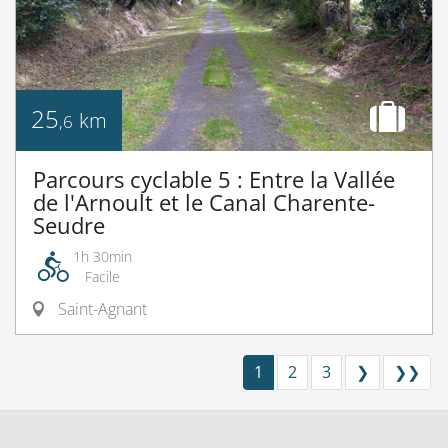
25
km
,6
Parcours cyclable 5 : Entre la Vallée
de l'Arnoult et le Canal Charente-
Seudre
1h 30min
Facile
Saint-Agnant
1
2
3
❯
❯❯