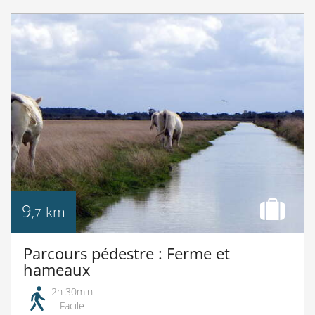
9
km
,7
Parcours pédestre : Ferme et
hameaux
2h 30min
Facile