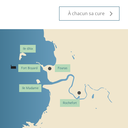
À chacun sa cure
Ile d'Aix
Fort Boyard
Fouras
Ile Madame
Rochefort