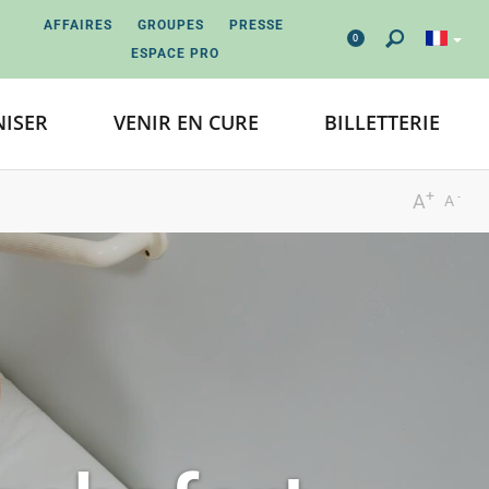
AFFAIRES
GROUPES
PRESSE
0
ESPACE PRO
ISER
VENIR EN CURE
BILLETTERIE
+
-
A
A