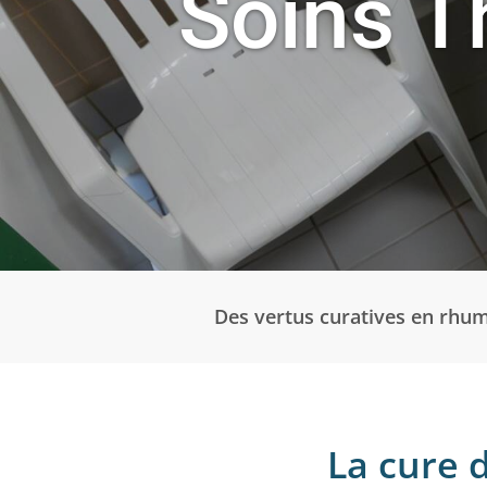
Soins T
Des vertus curatives en rhum
La cure 