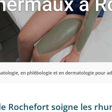
hermaux à R
atologie, en phlébologie et en dermatologie pour adu
de Rochefort soigne les rh