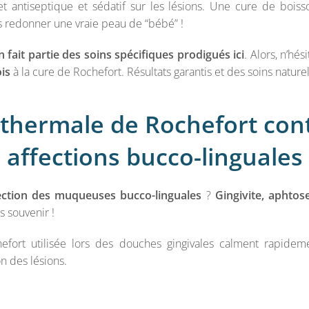
et antiseptique et sédatif sur les lésions. Une cure de boiss
us redonner une vraie peau de “bébé” !
fait partie des soins spécifiques prodigués ici
. Alors, n’hé
ois
à la cure de Rochefort. Résultats garantis et des soins naturel
 thermale de Rochefort cont
affections bucco-linguales
ection des muqueuses bucco-linguales
?
Gingivite, aphtose
s souvenir !
efort utilisée lors des douches gingivales calment rapideme
on des lésions.