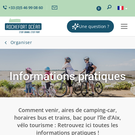
+33 (0)5 46 99 08 60
0
Une question ?
Togg
navi
Organiser
Informations pratiques
Comment venir, aires de camping-car,
horaires bus et trains, bac pour l’île d’Aix,
vélo tourisme : Retrouvez ici toutes les
informations pratiques !