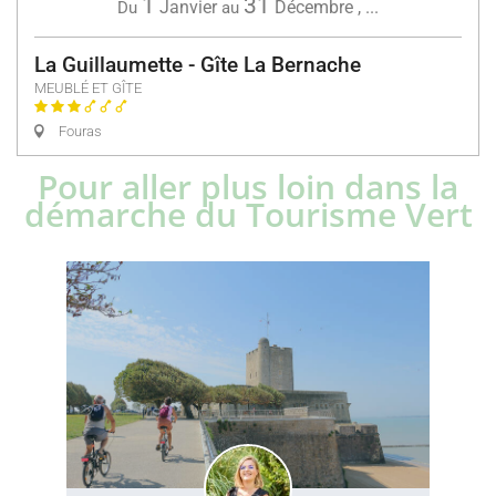
1
31
Janvier
Décembre
,
...
Du
au
La Guillaumette - Gîte La Bernache
MEUBLÉ ET GÎTE
Fouras
Pour aller plus loin dans la
démarche du Tourisme Vert