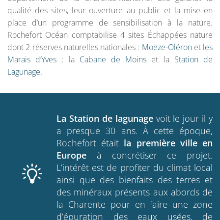
qualité des sites, leur ouverture au public et la mise en
place d’un programme de sensibilisation à la nature.
Rochefort Océan comptabilise 4 sites Échappées nature
dont 2 réserves naturelles nationales :
Moëze-Oléron
et
les
Marais d’Yves
; la
Cabane de Moins
et
la
Station de
Lagunage
.
La Station de lagunage
voit le jour il y
a presque 30 ans. À cette époque,
Rochefort était
la première ville en
Europe
à concrétiser ce projet.
L’intérêt est de profiter du climat local
ainsi que des bienfaits des terres et
des minéraux présents aux abords de
la Charente pour en faire une zone
d’épuration des eaux usées, de