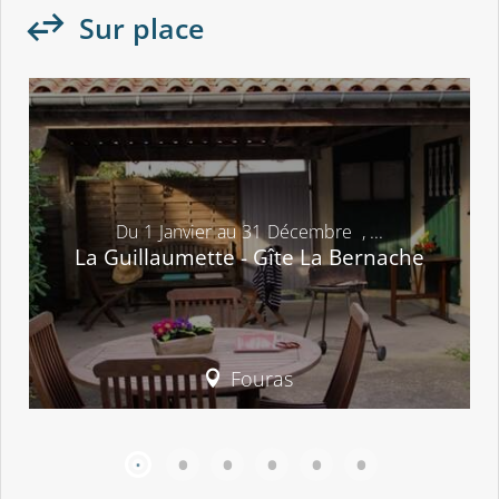
Sur place
Du
1
Janvier
au
31
Décembre
,
...
La Guillaumette - Gîte La Bernache
Fouras