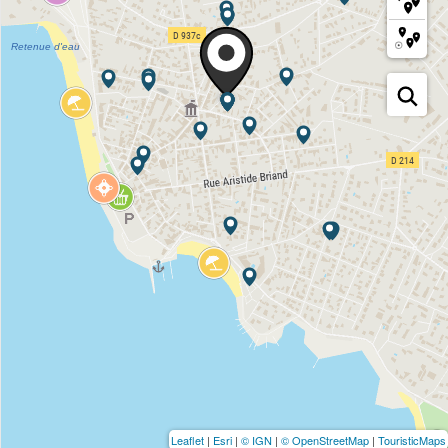
Leaflet
|
Esri
|
© IGN
|
© OpenStreetMap
|
TouristicMaps