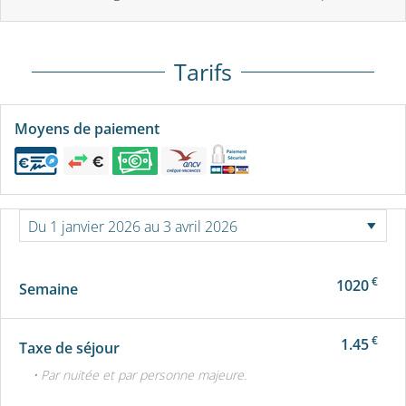
Tarifs
Moyens de paiement
€
1020
Semaine
€
1.45
Taxe de séjour
• Par nuitée et par personne majeure.