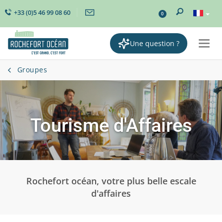
+33 (0)5 46 99 08 60
0
Une question ?
Togg
navi
Groupes
Tourisme d'Affaires
Rochefort océan, votre plus belle escale
d'affaires