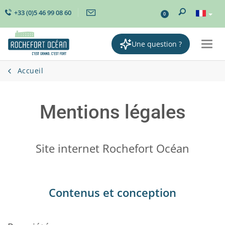
+33 (0)5 46 99 08 60
0
Une question ?
Togg
navi
Accueil
Mentions légales
Site internet Rochefort Océan
Contenus et conception