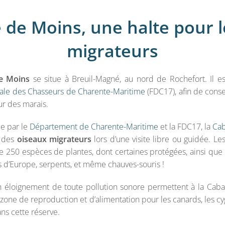
 de Moins, une halte pour l
migrateurs
e Moins
se situe à Breuil-Magné, au nord de Rochefort. Il e
ale des Chasseurs de Charente-Maritime
(FDC17), afin de cons
ur des marais.
ée par le
Département de Charente-Maritime
et la FDC17, la
Cab
r des
oiseaux migrateurs
lors d’une visite libre ou guidée. Le
de 250 espèces de plantes, dont certaines protégées, ainsi q
ns d’Europe, serpents, et même chauves-souris !
on éloignement de toute pollution sonore permettent à la Caba
zone de reproduction et d’alimentation pour les canards, les cy
ns cette réserve.