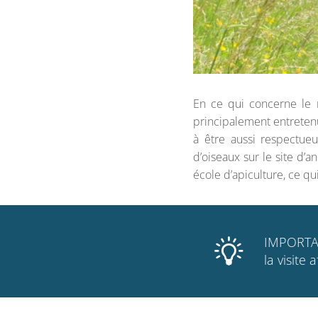
En ce qui concerne le r
principalement entreten
à être aussi respectue
d’oiseaux sur le site d
école d’apiculture, ce qu
IMPORTANT
la visite