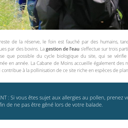
este de la réserve, le foin est fauché par des humains, tand
ues par des bovins. La
gestion de l’eau
s’effectue sur trois parti
use que possible du cycle biologique du site, qui se vérifi
’année en année. La Cabane de Moins accueille également des 
i contribue à la pollinisation de ce site riche en espèces de plan
 : Si vous êtes sujet aux allergies au pollen, prenez 
 afin de ne pas être gêné lors de votre balade.