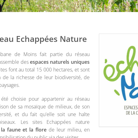
seau Echappées Nature
abane de Moins fait partie du réseau
rassemble des
espaces naturels uniques
ites font au total 15 000 hectares, et sont
 de la richesse de leur biodiversité, de
 paysages.
été choisie pour appartenir au réseau
ison de sa mosaïque de milieux, de son
rsité, et du fait qu'elle soit une halte
oiseaux. Les sites Echappées nature
la faune et la flore
de leur milieu, en
nsibilisation du public via des visites.