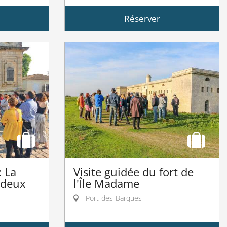
Réserver
: La
Visite guidée du fort de
 deux
l'Île Madame
Port-des-Barques