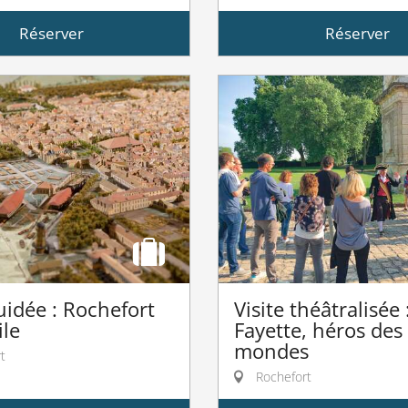
Réserver
Réserver
guidée : Rochefort
Visite théâtralisée 
ile
Fayette, héros des
mondes
t
Rochefort