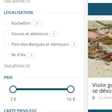
Tout afficher (5)
LOCALISATION
Rochefort
26
Fouras et alentours
8
Port-des-Barques et alentours
8
Ile d'Aix
3
Tout afficher (6)
PRIX
Visite 
se dévo
Rochefor
3 €
16 €
CARTE PRIVILÈGE