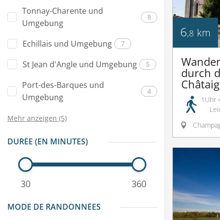
Tonnay-Charente und
8
Umgebung
6
km
,8
Echillais und Umgebung
7
Wander
St Jean d'Angle und Umgebung
5
durch d
Châtaig
Port-des-Barques und
4
Umgebung
1Uhr 
Lei
Mehr anzeigen (5)
Champa
DURÉE (EN MINUTES)
30
360
MODE DE RANDONNÉES