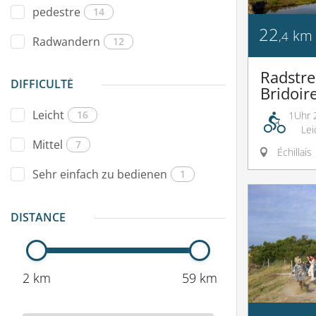
pedestre
14
22
km
,4
Radwandern
12
Radstre
DIFFICULTÉ
Bridoir
Leicht
16
1Uhr 
Lei
Mittel
7
Échillais
Sehr einfach zu bedienen
1
DISTANCE
2 km
59 km