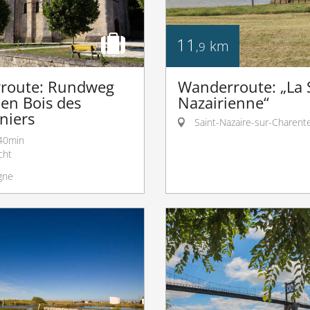
11
km
,9
route: Rundweg
Wanderroute: „La 
en Bois des
Nazairienne“
niers
Saint-Nazaire-sur-Charent
40min
cht
gne