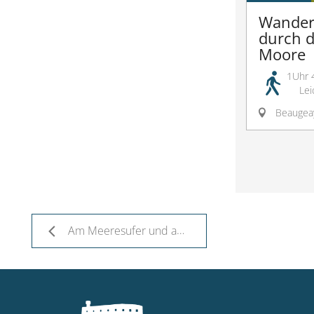
Wander
durch d
Moore
1Uhr 
Lei
Beaugea
Am Meeresufer und an der Mündung entlang