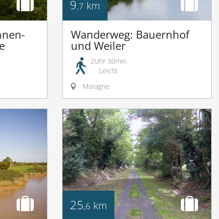
9
km
,7
nnen-
Wanderweg: Bauernhof
e
und Weiler
2Uhr 30min
Leicht
Moragne
25
km
,6