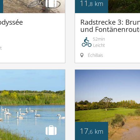
11
km
,8
odyssée
Radstrecke 3: Bru
und Fontänenrout
52min
Leicht
t
Échillais
17
km
,6