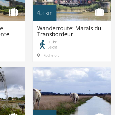
4
km
,3
ie
Wanderroute: Marais du
ente
Transbordeur
1Uhr
Leicht
Rochefort