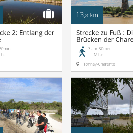
13
km
,8
cke 2: Entlang der
Strecke zu Fuß : D
e
Brücken der Char
20min
3Uhr 30min
cht
Mittel
Tonnay-Charente