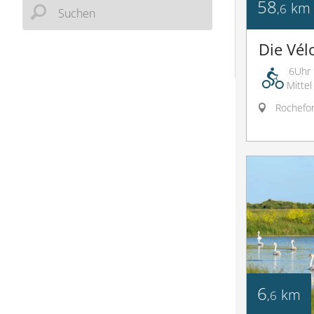
58
km
,6
Die Vél
6Uhr
Mittel
Rochefor
6
km
,6