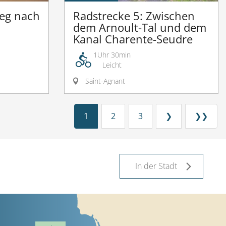
Weg nach
Radstrecke 5: Zwischen
dem Arnoult-Tal und dem
Kanal Charente-Seudre
1Uhr 30min
Leicht
Saint-Agnant
1
2
3
❯
❯❯
In der Stadt