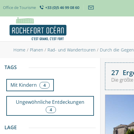
Office de Tourisme
+33 (0)5 46 99 08 60
Home
/
Planen
/
Rad- und Wandertouren
/
Durch die Gege
TAGS
27
Erg
Die größte
Mit Kindern
4
Ungewöhnliche Entdeckungen
4
LAGE