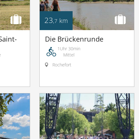
23
km
,7
Saint-
Die Brückenrunde
1Uhr 30min
e
Mittel
Rochefort