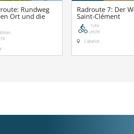
route: Rundweg
Radroute 7: Der 
en Ort und die
Saint-Clément
1Uhr
Leicht
40min
cht
Cabariot
y