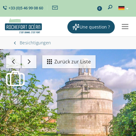
+33 (0)5 46 99 08 60
0
Une question ?
Togg
navig
Besichtigungen
Zurück zur Liste