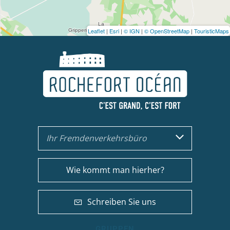
Leaflet
|
Esri
|
© IGN
|
© OpenStreetMap
|
TouristicMaps
Ihr Fremdenverkehrsbüro
Wie kommt man hierher?
Schreiben Sie uns
GRUPPEN