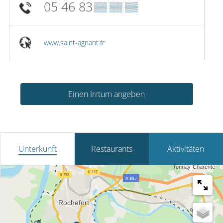
05 46 83
▒▒ ▒▒ ▒▒
www.saint-agnant.fr
Einen Irrtum angeben
Unterkunft
Restaurants
Aktivitäten