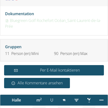
Dokumentation
Bluegreen Golf Rochefort Océan_Saint-Laurent-de-la-
Prée
Gruppen
11 Person (en) Mini
90 Person (en) Max
Per E-Mail kontaktieren
Alle Kommentare ansehen
2
Halle
m