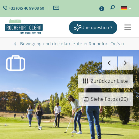
+33 (0)5 46 99 08 60
0
Une question ?
Togg
navig
Bewegung und dolcefarniente in Rochefort Océan
Zurück zur Liste
Siehe Fotos (20)