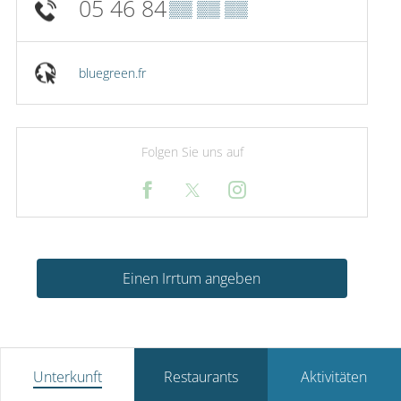
05 46 84
▒▒ ▒▒ ▒▒
bluegreen.fr
Folgen Sie uns auf
Einen Irrtum angeben
Unterkunft
Restaurants
Aktivitäten