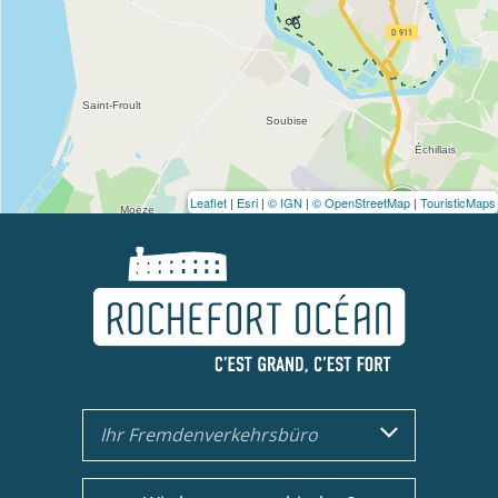
Leaflet
|
Esri
|
© IGN
|
© OpenStreetMap
|
TouristicMaps
Ihr Fremdenverkehrsbüro