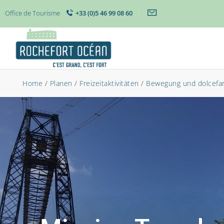
Office de Tourisme
+33 (0)5 46 99 08 60
Home
/
Planen
/
Freizeitaktivitäten
/
Bewegung und dolcefar