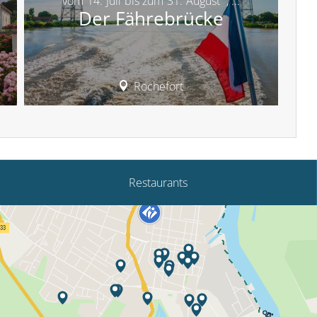
vom
14.
Juli
bis zum
31.
August
,
...
Der Fährebrücke
Rochefort
Restaurants