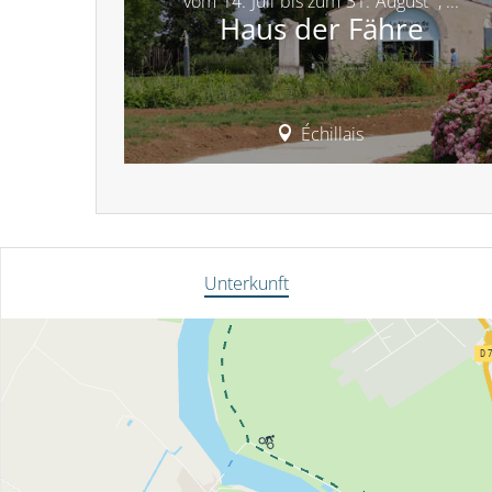
vom
14.
Juli
bis zum
31.
August
,
...
Haus der Fähre
Échillais
Unterkunft