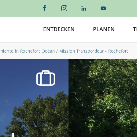
ENTDECKEN
PLANEN
T
niente in Rochefort Océan
/
Mission Transbordeur - Rochefort