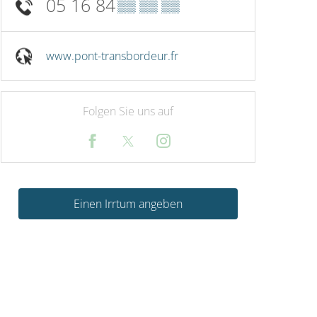
05 16 84
▒▒ ▒▒ ▒▒
www.pont-transbordeur.fr
Folgen Sie uns auf
Einen Irrtum angeben