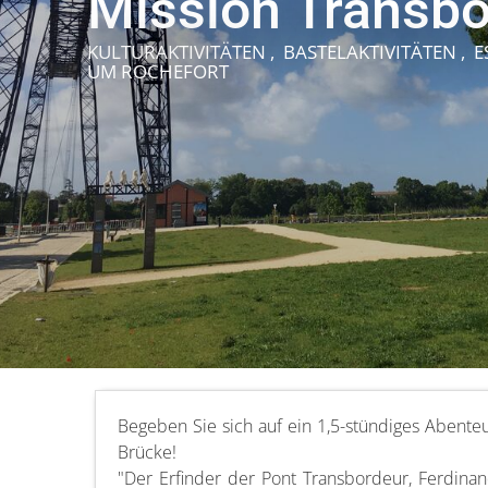
Mission Transbo
KULTURAKTIVITÄTEN , BASTELAKTIVITÄTEN , 
UM ROCHEFORT
Begeben Sie sich auf ein 1,5-stündiges Abente
Brücke!
"Der Erfinder der Pont Transbordeur, Ferdinan