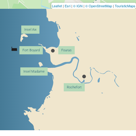
Leaflet
|
Esri
|
© IGN
|
© OpenStreetMap
|
TouristicMaps
Insel Aix
Fort Boyard
Fouras
Insel Madame
Rochefort