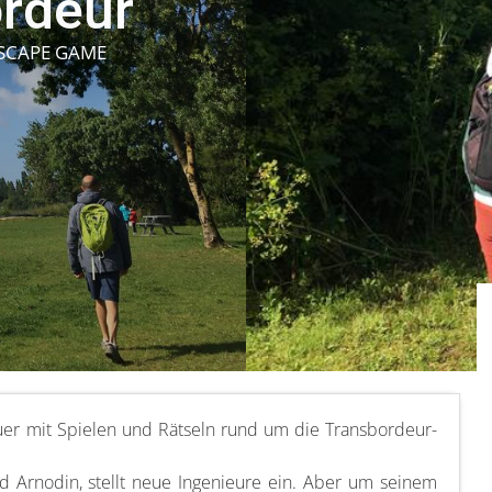
rdeur
ESCAPE GAME
uer mit Spielen und Rätseln rund um die Transbordeur-
d Arnodin, stellt neue Ingenieure ein. Aber um seinem