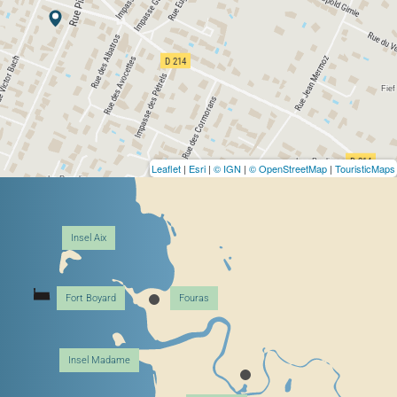
Leaflet
|
Esri
|
© IGN
|
© OpenStreetMap
|
TouristicMaps
Insel Aix
Fort Boyard
Fouras
Insel Madame