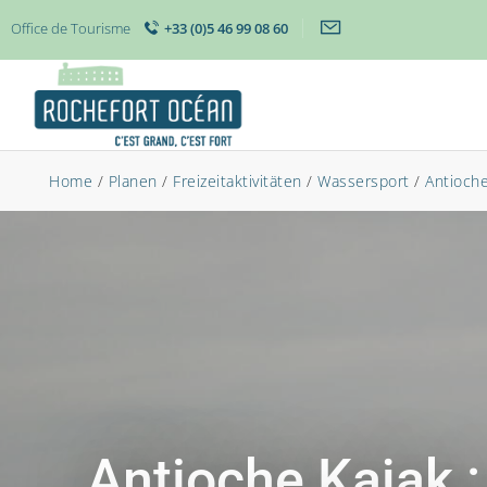
Office de Tourisme
+33 (0)5 46 99 08 60
Home
/
Planen
/
Freizeitaktivitäten
/
Wassersport
/
Antioche
Antioche Kajak :