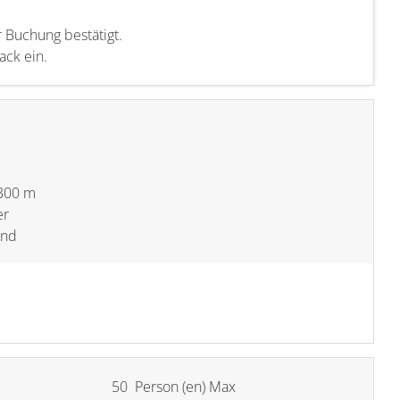
 Buchung bestätigt.
ack ein.
 300 m
er
and
50 Person (en) Max