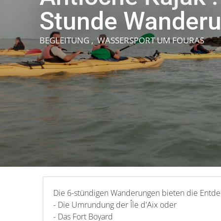
Stunde Wander
BEGLEITUNG , WASSERSPORT
UM FOURAS
Die 6-stündigen Wanderungen bieten die Entde
- Die Umrundung der Île d'Aix oder
- Das Fort Boyard