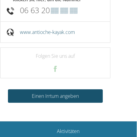
06 63 20
▒▒ ▒▒ ▒▒
www.antioche-kayak.com
Folgen Sie uns auf
Einen Irrtum angeben
Aktivitäten