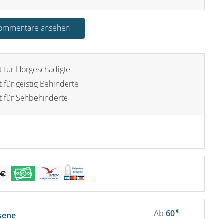
Kommentare ansehen
t für Hörgeschädigte
 für geistig Behinderte
t für Sehbehinderte
€
Ab
60
sene