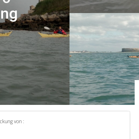
ung
ckung von :