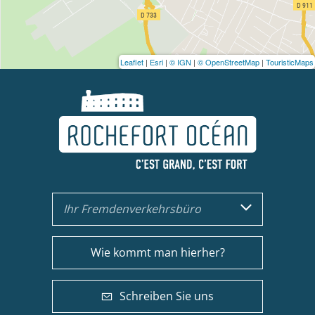
Leaflet
|
Esri
|
© IGN
|
© OpenStreetMap
|
TouristicMaps
Ihr Fremdenverkehrsbüro
Wie kommt man hierher?
Schreiben Sie uns