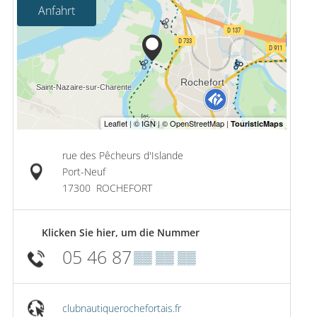
Anfahrt
rue des Pêcheurs d'Islande
Port-Neuf
17300
ROCHEFORT
Klicken Sie hier, um die Nummer
05 46 87
▒▒ ▒▒ ▒▒
clubnautiquerochefortais.fr