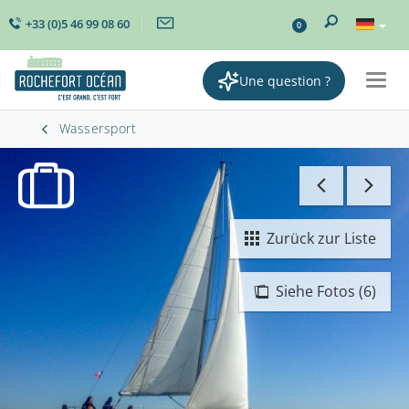
+33 (0)5 46 99 08 60
0
Une question ?
Togg
navig
Wassersport
Zurück zur Liste
Siehe Fotos (6)