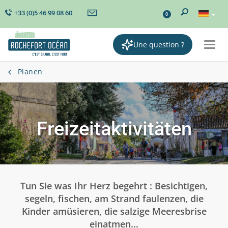
+33 (0)5 46 99 08 60
0
Une question ?
Togg
navi
Planen
Freizeitaktivitäten
Tun Sie was Ihr Herz begehrt : Besichtigen,
segeln, fischen, am Strand faulenzen, die
Kinder amüsieren, die salzige Meeresbrise
einatmen...