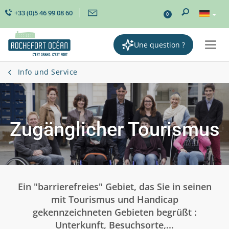
+33 (0)5 46 99 08 60
0
Une question ?
Togg
navi
Info und Service
Zugänglicher Tourismus
Ein "barrierefreies" Gebiet, das Sie in seinen
mit Tourismus und Handicap
gekennzeichneten Gebieten begrüßt :
Unterkunft, Besuchsorte,...