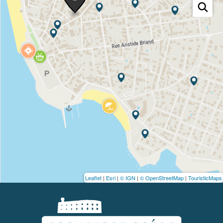
Leaflet
|
Esri
|
© IGN
|
© OpenStreetMap
|
TouristicMaps