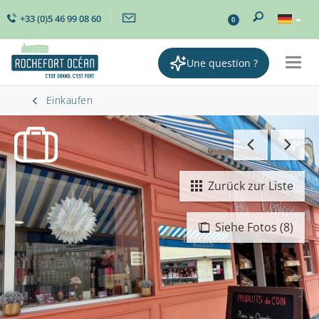
+33 (0)5 46 99 08 60
0
Une question ?
Togg
navig
Einkaufen
Zurück zur Liste
Siehe Fotos (8)