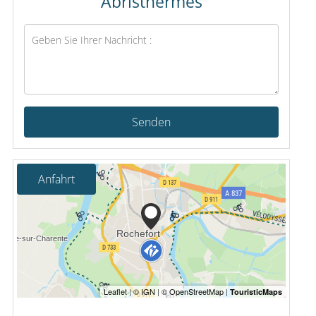
Abristhermes
Senden
Anfahrt