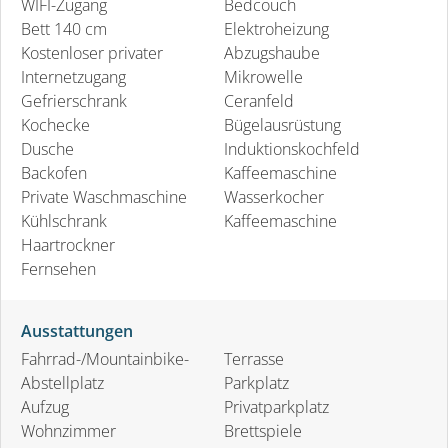
WIFI-Zugang
Bedcouch
Bett 140 cm
Elektroheizung
Kostenloser privater
Abzugshaube
Internetzugang
Mikrowelle
Gefrierschrank
Ceranfeld
Kochecke
Bügelausrüstung
Dusche
Induktionskochfeld
Backofen
Kaffeemaschine
Private Waschmaschine
Wasserkocher
Kühlschrank
Kaffeemaschine
Haartrockner
Fernsehen
Ausstattungen
Fahrrad-/Mountainbike-
Terrasse
Abstellplatz
Parkplatz
Aufzug
Privatparkplatz
Wohnzimmer
Brettspiele