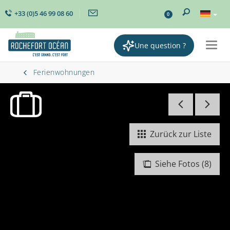
+33 (0)5 46 99 08 60
0
Une question ?
Togg
navig
Ferienwohnungen
Zurück zur Liste
Siehe Fotos (8)