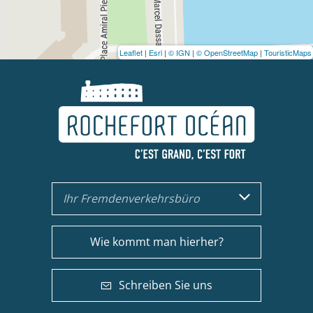
Leaflet
|
Esri
|
© IGN
|
© OpenStreetMap
|
TouristicMaps
Ihr Fremdenverkehrsbüro
Wie kommt man hierher?
Schreiben Sie uns