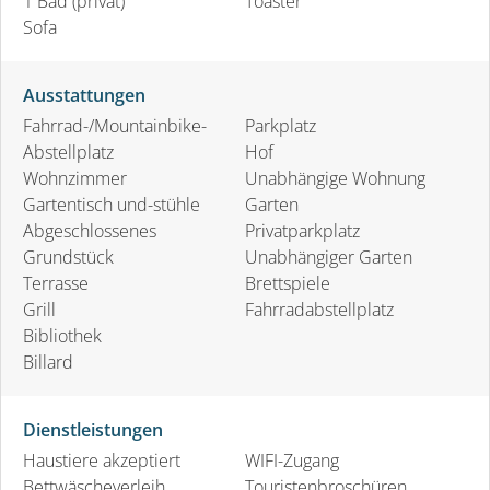
1 Bad (privat)
Toaster
Sofa
Ausstattungen
Fahrrad-/Mountainbike-
Parkplatz
Abstellplatz
Hof
Wohnzimmer
Unabhängige Wohnung
Gartentisch und-stühle
Garten
Abgeschlossenes
Privatparkplatz
Grundstück
Unabhängiger Garten
Terrasse
Brettspiele
Grill
Fahrradabstellplatz
Bibliothek
Billard
Dienstleistungen
Haustiere akzeptiert
WIFI-Zugang
Bettwäscheverleih
Touristenbroschüren