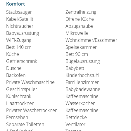
Komfort
Staubsauger
Zentralheizung
Kabel/Satellit
Offene Küche
Nichtraucher
Abzugshaube
Babyausrüstung
Mikrowelle
WIFI-Zugang
Wohnzimmer/Esszimmer
Bett 140 cm
Speisekammer
Küche
Bett 90 cm
Gefrierschrank
Bügelausrüstung
Dusche
Babybett
Backofen
Kinderhochstuhl
Private Waschmaschine
Familienzimmer
Geschirrspüler
Babybadewanne
Kühlschrank
Kaffeemaschine
Haartrockner
Wasserkocher
Privater Wäschetrockner
Kaffeemaschine
Fernsehen
Bettdecke
Separate Toiletten
Ventilator