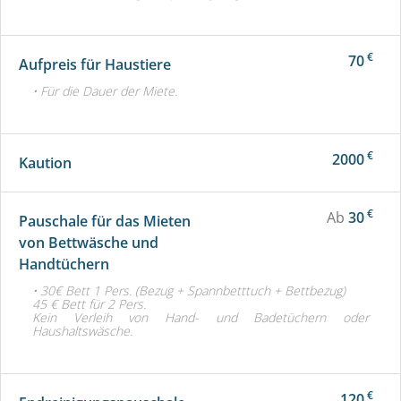
€
70
Aufpreis für Haustiere
• Für die Dauer der Miete.
€
2000
Kaution
€
Ab
30
Pauschale für das Mieten
von Bettwäsche und
Handtüchern
• 30€ Bett 1 Pers. (Bezug + Spannbetttuch + Bettbezug)
45 € Bett für 2 Pers.
Kein Verleih von Hand- und Badetüchern oder
Haushaltswäsche.
€
120