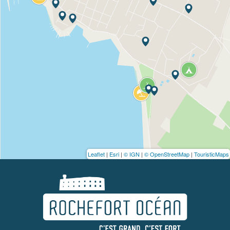
Leaflet
|
Esri
|
© IGN
|
© OpenStreetMap
|
TouristicMaps