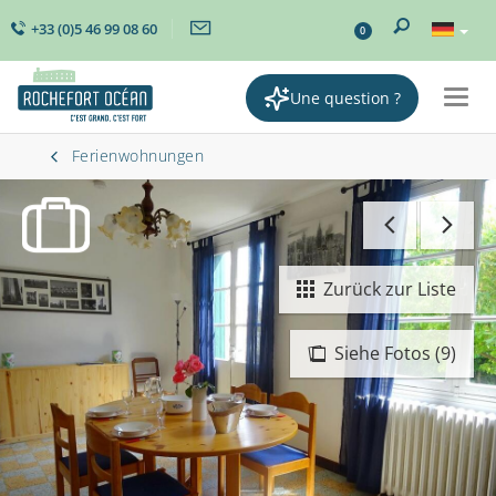
+33 (0)5 46 99 08 60
0
Une question ?
Togg
navig
Ferienwohnungen
Zurück zur Liste
Siehe Fotos (9)