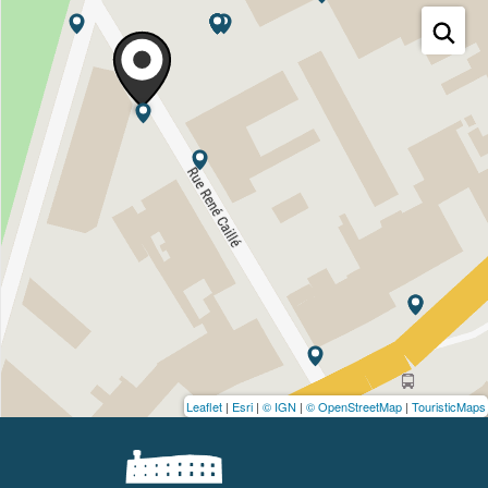
Leaflet
|
Esri
|
© IGN
|
© OpenStreetMap
|
TouristicMaps