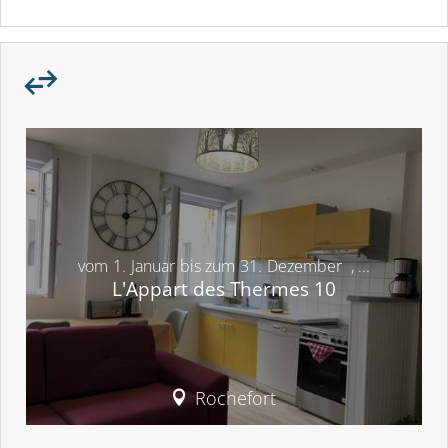
vom
1.
Januar
bis zum
31.
Dezember
,
...
L'Appart des Thermes 10
Rochefort