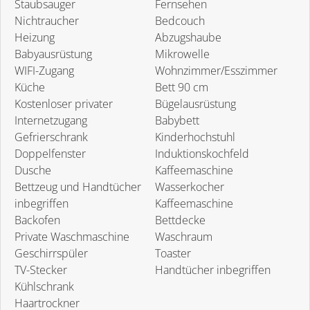
Staubsauger
Fernsehen
Nichtraucher
Bedcouch
Heizung
Abzugshaube
Babyausrüstung
Mikrowelle
WIFI-Zugang
Wohnzimmer/Esszimmer
Küche
Bett 90 cm
Kostenloser privater
Bügelausrüstung
Internetzugang
Babybett
Gefrierschrank
Kinderhochstuhl
Doppelfenster
Induktionskochfeld
Dusche
Kaffeemaschine
Bettzeug und Handtücher
Wasserkocher
inbegriffen
Kaffeemaschine
Backofen
Bettdecke
Private Waschmaschine
Waschraum
Geschirrspüler
Toaster
TV-Stecker
Handtücher inbegriffen
Kühlschrank
Haartrockner