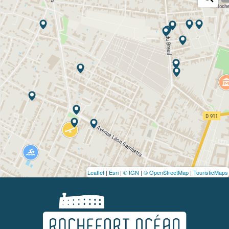
Leaflet
|
Esri
|
© IGN
|
© OpenStreetMap
|
TouristicMaps