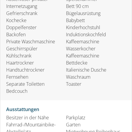
Internetzugang
Bett 90 cm
Gefrierschrank
Bügelausrüstung
Kochecke
Babybett
Doppelfenster
Kinderhochstuhl
Backofen
Induktionskochfeld
Private Waschmaschine
Kaffeemaschine
Geschirrspüler
Wasserkocher
Kühlschrank
Kaffeemaschine
Haartrockner
Bettdecke
Handtuchtrockner
Italienische Dusche
Fernsehen
Waschraum
Separate Toiletten
Toaster
Bedcouch
Ausstattungen
Besitzer in der Nähe
Parkplatz
Fahrrad-/Mountainbike-
Garten
Abstellplatz
Mietwohnung Reihenhaus