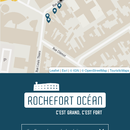
Leaflet
|
Esri
|
© IGN
|
© OpenStreetMap
|
TouristicMaps