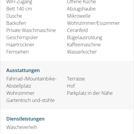
WIFI-Zugang
Offene Küche
Bett 140 cm
Abzugshaube
Dusche
Mikrowelle
Backofen
Wohnzimmer/Esszimmer
Private Waschmaschine
Ceranfeld
Geschirrspüler
Bügelausrüstung
Haartrockner
Kaffeemaschine
Fernsehen
Wasserkocher
Ausstattungen
Fahrrad-/Mountainbike-
Terrasse
Abstellplatz
Hof
Wohnzimmer
Parkplatz in der Nähe
Gartentisch und-stühle
Dienstleistungen
Wäscheverleih