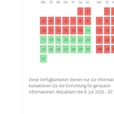
Mo
Di
Mi
Do
Fr
Sa
So
Mo
Di
1
2
1
3
4
5
6
7
8
9
7
8
10
11
12
13
14
15
16
14
15
17
18
19
20
21
22
23
21
22
24
25
26
27
28
29
30
28
29
31
Diese Verfügbarkeiten dienen nur zur Informati
kontaktieren Sie die Einrichtung für genauere
Informationen.
Aktualisiert die
8. Juli 2026 - 20: