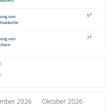
betten)
€
5
tung von
ltswäsche
€
7
tung von
chern
6
7
ember 2026
Oktober 2026