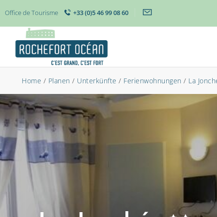
Office de Tourisme
+33 (0)5 46 99 08 60
Home
/
Planen
/
Unterkünfte
/
Ferienwohnungen
/
La Jonch