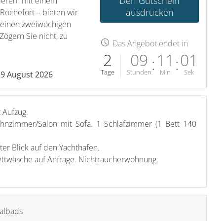
Den Gutschein
nderem mit einem
ausdrucken
Rochefort – bieten wir
r einen zweiwöchigen
Zögern Sie nicht, zu
Das Angebot endet in
2
09
11
00
:
:
Tage
Stunden
Min
Sek
9 August 2026
 Aufzug.
hnzimmer/Salon mit Sofa. 1 Schlafzimmer (1 Bett 140
er Blick auf den Yachthafen.
Bettwäsche auf Anfrage. Nichtraucherwohnung.
albads