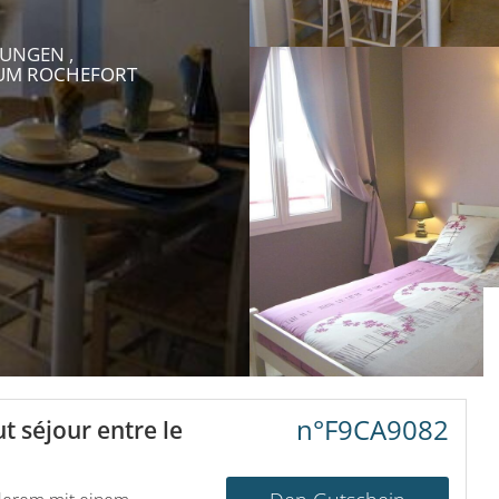
UNGEN ,
UM ROCHEFORT
n°F9CA9082
t séjour entre le