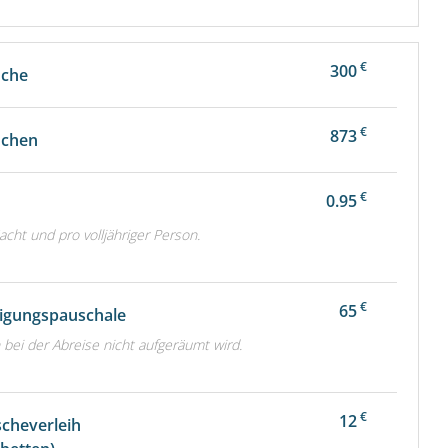
€
300
oche
€
873
ochen
€
0.95
e
acht und pro volljähriger Person.
€
65
igungspauschale
bei der Abreise nicht aufgeräumt wird.
€
12
cheverleih