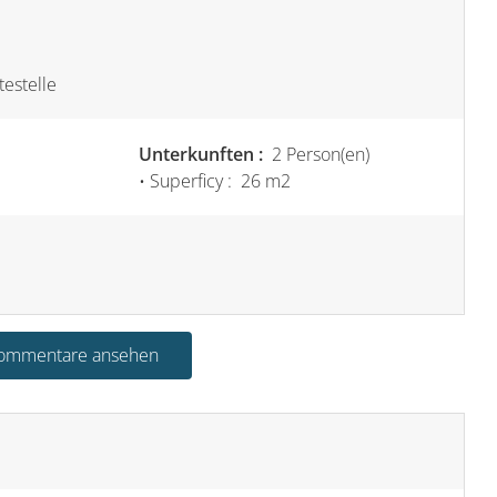
testelle
Unterkunften :
2 Person(en)
• Superficy :
26 m
2
Kommentare ansehen