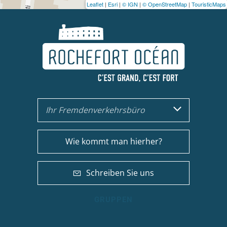
Leaflet
|
Esri
|
© IGN
|
© OpenStreetMap
|
TouristicMaps
Ihr Fremdenverkehrsbüro
Wie kommt man hierher?
Schreiben Sie uns
GRUPPEN