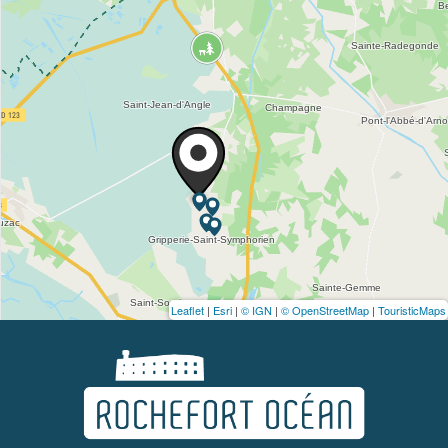
Leaflet
|
Esri
|
© IGN
|
© OpenStreetMap
|
TouristicMaps