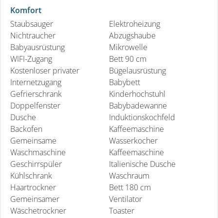
Komfort
Staubsauger
Elektroheizung
Nichtraucher
Abzugshaube
Babyausrüstung
Mikrowelle
WIFI-Zugang
Bett 90 cm
Kostenloser privater
Bügelausrüstung
Internetzugang
Babybett
Gefrierschrank
Kinderhochstuhl
Doppelfenster
Babybadewanne
Dusche
Induktionskochfeld
Backofen
Kaffeemaschine
Gemeinsame
Wasserkocher
Waschmaschine
Kaffeemaschine
Geschirrspüler
Italienische Dusche
Kühlschrank
Waschraum
Haartrockner
Bett 180 cm
Gemeinsamer
Ventilator
Wäschetrockner
Toaster