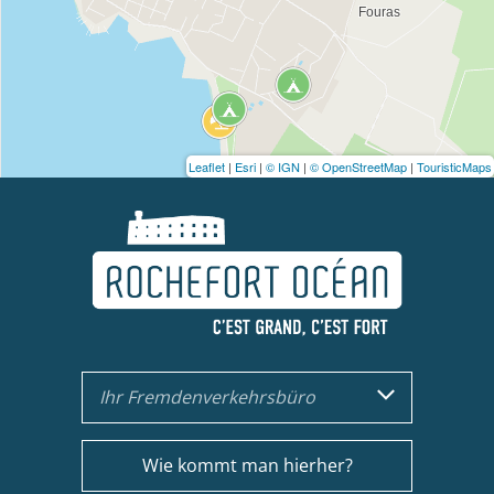
Leaflet
|
Esri
|
© IGN
|
© OpenStreetMap
|
TouristicMaps
Ihr Fremdenverkehrsbüro
Wie kommt man hierher?