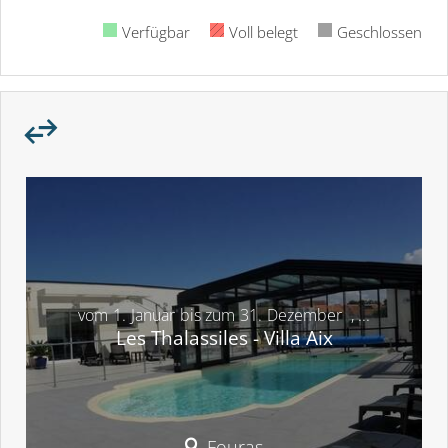
Verfügbar
Voll belegt
Geschlossen
vom
1.
Januar
bis zum
31.
Dezember
,
...
Les Thalassiles - Villa Aix
Fouras