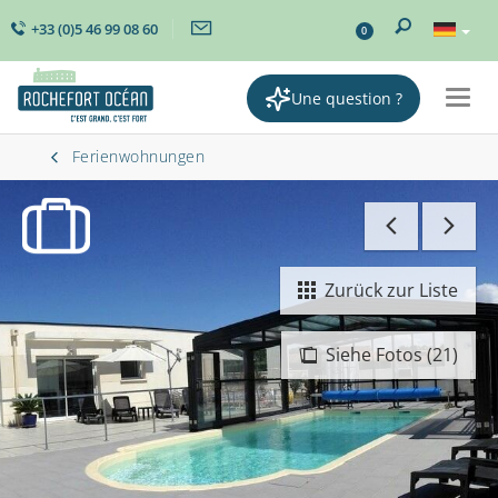
+33 (0)5 46 99 08 60
0
Une question ?
Togg
navig
Ferienwohnungen
Zurück zur Liste
Siehe Fotos (21)