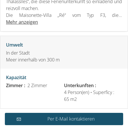
Thalassîles“, die diese Ferienunterkunft so einladend und
reizvoll machen.
Die Maisonette-Villa „Ré“ vom Typ F3, die...
Mehr anzeigen
Umwelt
In der Stadt
Meer innerhalb von 300 m
Kapazität
Zimmer :
2 Zimmer
Unterkunften :
4 Person(en)
• Superficy :
65 m
2
Per E-Mail kontaktieren