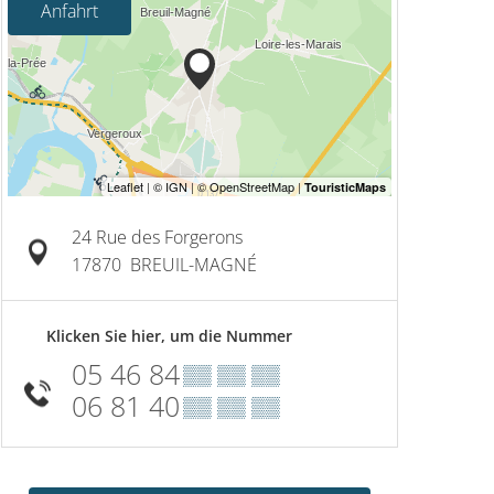
Anfahrt
24 Rue des Forgerons
17870
BREUIL-MAGNÉ
Klicken Sie hier, um die Nummer
05 46 84
▒▒ ▒▒ ▒▒
06 81 40
▒▒ ▒▒ ▒▒