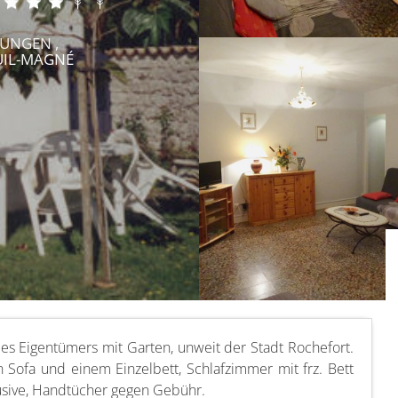
UNGEN ,
UIL-MAGNÉ
 Eigentümers mit Garten, unweit der Stadt Rochefort.
Sofa und einem Einzelbett, Schlafzimmer mit frz. Bett
lusive, Handtücher gegen Gebühr.