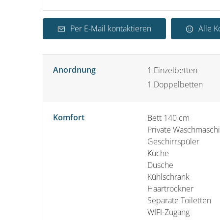
Per E-Mail kontaktieren
Alle 
Anordnung
1
Einzelbetten
1
Doppelbetten
Komfort
Bett 140 cm
Private Waschmasch
Geschirrspüler
Küche
Dusche
Kühlschrank
Haartrockner
Separate Toiletten
WIFI-Zugang