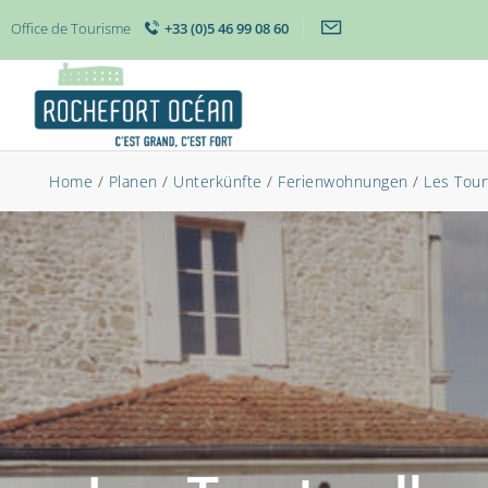
Office de Tourisme
+33 (0)5 46 99 08 60
Home
/
Planen
/
Unterkünfte
/
Ferienwohnungen
/
Les Tour