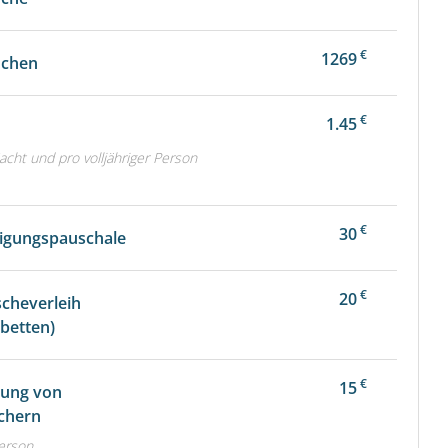
€
1269
ochen
€
1.45
e
acht und pro volljähriger Person
€
30
igungspauschale
€
20
cheverleih
betten)
€
15
tung von
chern
Person