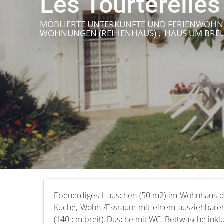
Les Tourterelles
MÖBLIERTE UNTERKÜNFTE UND FERIENWOHN
WOHNUNGEN (REIHENHAUS) , HAUS
UM BRE
Ebenerdiges Häuschen (50 m2) im Wohnhaus des
Küche, Wohn-/Essraum mit einem ausziehbaren 
(140 cm breit), Dusche mit WC. Bettwäsche ink