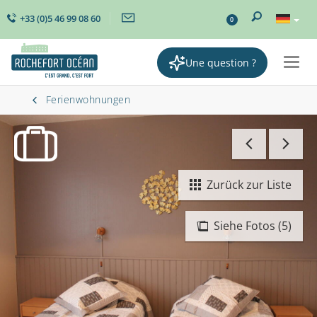
+33 (0)5 46 99 08 60
0
Une question ?
Togg
navig
Ferienwohnungen
Zurück zur Liste
Siehe Fotos (5)