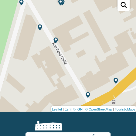
Leaflet
|
Esri
|
© IGN
|
© OpenStreetMap
|
TouristicMaps