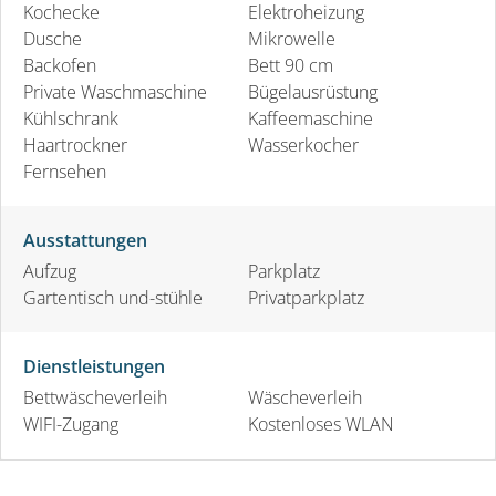
Kochecke
Elektroheizung
Dusche
Mikrowelle
Backofen
Bett 90 cm
Private Waschmaschine
Bügelausrüstung
Kühlschrank
Kaffeemaschine
Haartrockner
Wasserkocher
Fernsehen
Ausstattungen
Aufzug
Parkplatz
Gartentisch und-stühle
Privatparkplatz
Dienstleistungen
Bettwäscheverleih
Wäscheverleih
WIFI-Zugang
Kostenloses WLAN