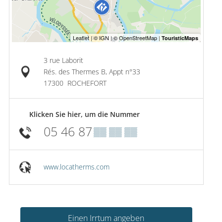
3 rue Laborit
Rés. des Thermes B, Appt n°33
17300
ROCHEFORT
Klicken Sie hier, um die Nummer
05 46 87
▒▒ ▒▒ ▒▒
www.locatherms.com
Einen Irrtum angeben