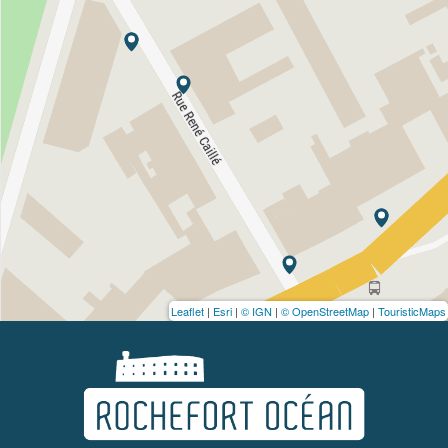
Leaflet
|
Esri
|
© IGN
|
© OpenStreetMap
|
TouristicMaps