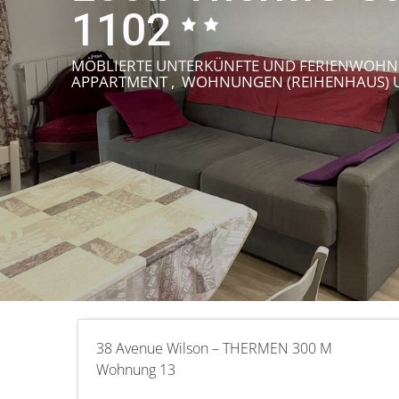
1102
MÖBLIERTE UNTERKÜNFTE UND FERIENWOHN
APPARTMENT , WOHNUNGEN (REIHENHAUS)
38 Avenue Wilson – THERMEN 300 M
Wohnung 13