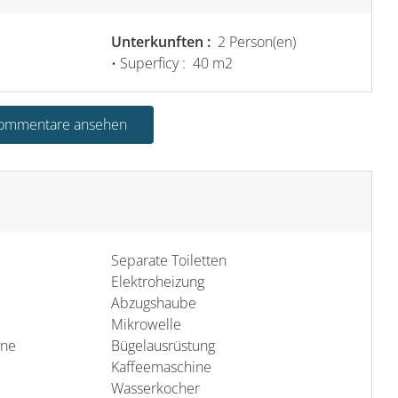
Unterkunften :
2 Person(en)
• Superficy :
40 m
2
Kommentare ansehen
Separate Toiletten
Elektroheizung
Abzugshaube
Mikrowelle
ine
Bügelausrüstung
Kaffeemaschine
Wasserkocher