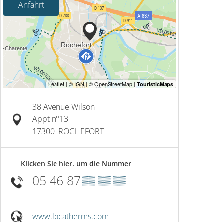
Anfahrt
38 Avenue Wilson
Appt n°13
17300
ROCHEFORT
Klicken Sie hier, um die Nummer
05 46 87
▒▒ ▒▒ ▒▒
www.locatherms.com