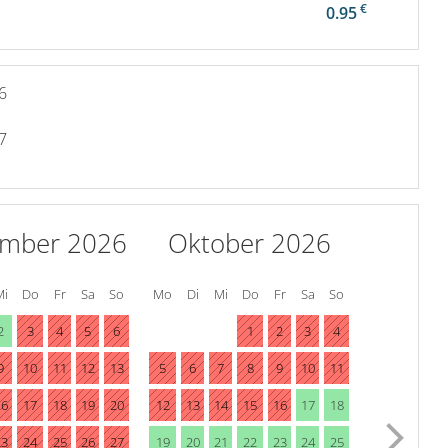
€
0.95
e
6
7
ember 2026
Oktober 2026
Mi
Do
Fr
Sa
So
Mo
Di
Mi
Do
Fr
Sa
So
2
3
4
5
6
1
2
3
4
9
10
11
12
13
5
6
7
8
9
10
11
16
17
18
19
20
12
13
14
15
16
17
18
23
24
25
26
27
19
20
21
22
23
24
25