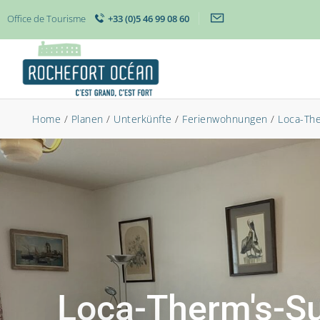
Office de Tourisme
+33 (0)5 46 99 08 60
Home
/
Planen
/
Unterkünfte
/
Ferienwohnungen
/
Loca-The
Loca-Therm's-S