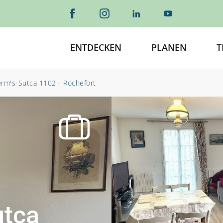
ENTDECKEN
PLANEN
T
rm's-Sutca 1102 - Rochefort
utca