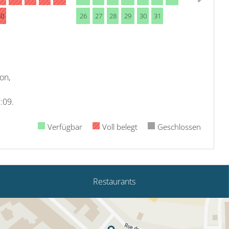
30
26
27
28
29
30
31
on,
7:09.
Verfügbar
Voll belegt
Geschlossen
Restaurants