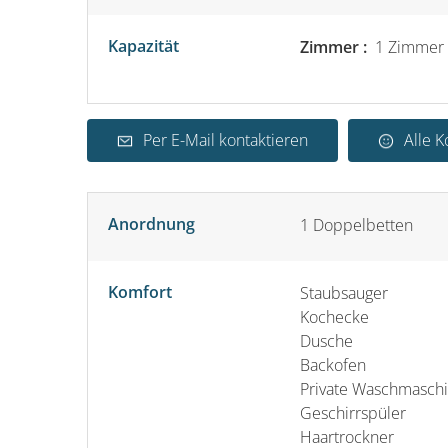
Kapazität
Zimmer :
1 Zimmer
Per E-Mail kontaktieren
Alle 
Anordnung
1
Doppelbetten
Komfort
Staubsauger
Kochecke
Dusche
Backofen
Private Waschmasch
Geschirrspüler
Haartrockner