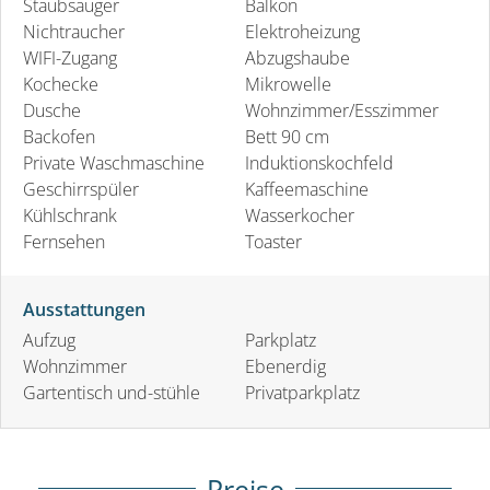
Staubsauger
Balkon
Nichtraucher
Elektroheizung
WIFI-Zugang
Abzugshaube
Kochecke
Mikrowelle
Dusche
Wohnzimmer/Esszimmer
Backofen
Bett 90 cm
Private Waschmaschine
Induktionskochfeld
Geschirrspüler
Kaffeemaschine
Kühlschrank
Wasserkocher
Fernsehen
Toaster
Ausstattungen
Aufzug
Parkplatz
Wohnzimmer
Ebenerdig
Gartentisch und-stühle
Privatparkplatz
Preise