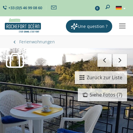
+33 (0)5 46 99 08 60
0
Une question ?
Togg
navig
Ferienwohnungen
Zurück zur Liste
Siehe Fotos (7)