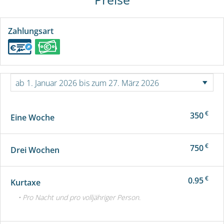
Zahlungsart
€
350
Eine Woche
€
750
Drei Wochen
€
0.95
Kurtaxe
• Pro Nacht und pro volljähriger Person.