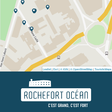
Leaflet
|
Esri
|
© IGN
|
© OpenStreetMap
|
TouristicMaps