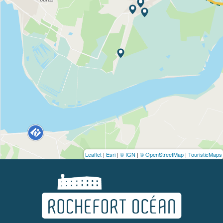
Leaflet
|
Esri
|
© IGN
|
© OpenStreetMap
|
TouristicMaps