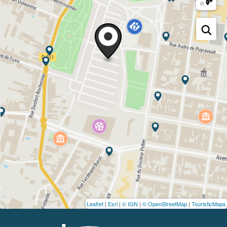
Leaflet
|
Esri
|
© IGN
|
© OpenStreetMap
|
TouristicMaps