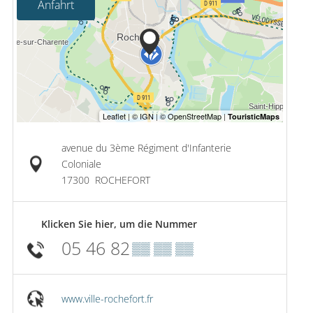
Anfahrt
avenue du 3ème Régiment d'Infanterie
Coloniale
17300
ROCHEFORT
Klicken Sie hier, um die Nummer
05 46 82
▒▒ ▒▒ ▒▒
www.ville-rochefort.fr