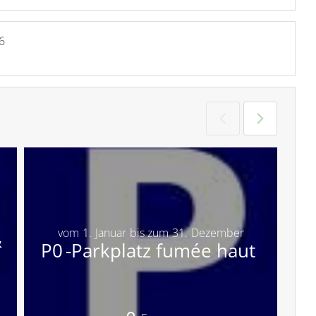
6
vom
1.
Januar
bis zum
31.
Dezember
&
P0 -Parkplatz fumée haut
P