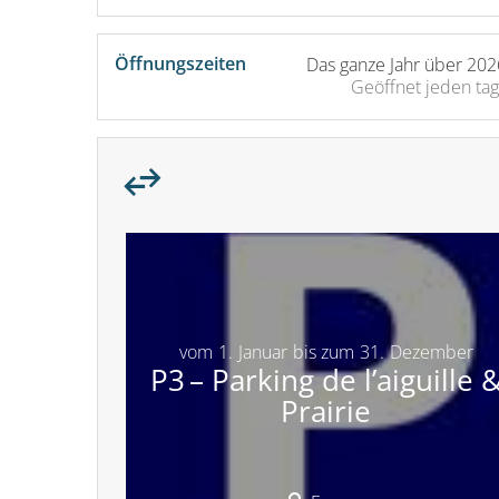
Öffnungszeiten
Das ganze Jahr über 202
Geöffnet
jeden tag
vom
1.
Januar
bis zum
31.
Dezember
P3 – Parking de l’aiguille 
Prairie