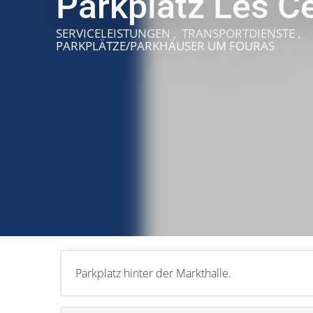
Parkplatz Les C
SERVICELEISTUNGEN , TRANSPORTDIENSTE ,
PARKPLÄTZE/PARKHÄUSER
UM FOURAS
Parkplatz hinter der Markthalle.