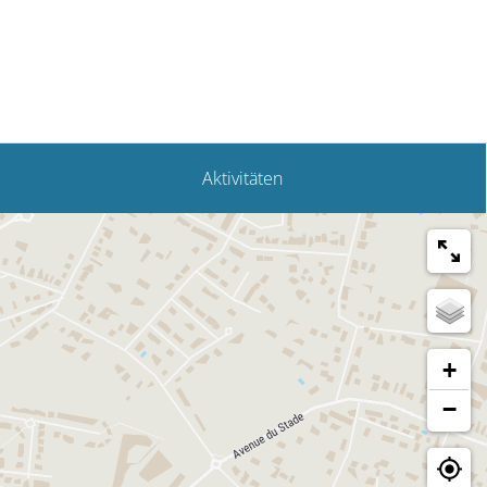
Fouras
Aktivitäten
+
−