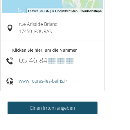
rue Aristide Briand
17450
FOURAS
Klicken Sie hier, um die Nummer
05 46 84
▒▒ ▒▒ ▒▒
www.fouras-les-bains.fr
vom
1.
Jan
vom
1.
Januar
bis zum
31.
Dezember
P2 – Zo
arkplatz des Fort Vauban
Einen Irrtum angeben