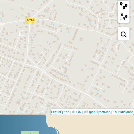
Leaflet
|
Esri
|
© IGN
|
© OpenStreetMap
|
TouristicMaps