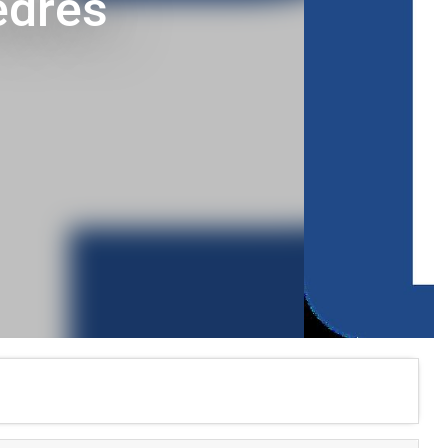
èdres