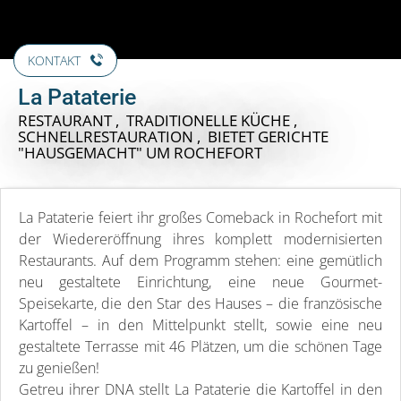
KONTAKT
La Pataterie
RESTAURANT , TRADITIONELLE KÜCHE ,
SCHNELLRESTAURATION , BIETET GERICHTE
"HAUSGEMACHT"
UM ROCHEFORT
La Pataterie feiert ihr großes Comeback in Rochefort mit
der Wiedereröffnung ihres komplett modernisierten
Restaurants. Auf dem Programm stehen: eine gemütlich
neu gestaltete Einrichtung, eine neue Gourmet-
Speisekarte, die den Star des Hauses – die französische
Kartoffel – in den Mittelpunkt stellt, sowie eine neu
gestaltete Terrasse mit 46 Plätzen, um die schönen Tage
zu genießen!
Getreu ihrer DNA stellt La Pataterie die Kartoffel in den