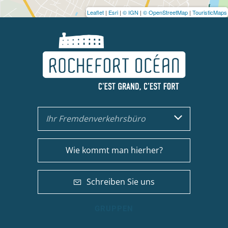
Leaflet
|
Esri
|
© IGN
|
© OpenStreetMap
|
TouristicMaps
Ihr Fremdenverkehrsbüro
Wie kommt man hierher?
Schreiben Sie uns
GRUPPEN