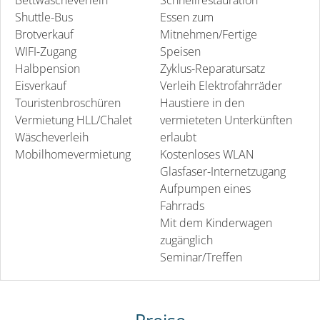
Bettwäscheverleih
Schnellrestauration
Shuttle-Bus
Essen zum
Brotverkauf
Mitnehmen/Fertige
WIFI-Zugang
Speisen
Halbpension
Zyklus-Reparatursatz
Eisverkauf
Verleih Elektrofahrräder
Touristenbroschüren
Haustiere in den
Vermietung HLL/Chalet
vermieteten Unterkünften
Wäscheverleih
erlaubt
Mobilhomevermietung
Kostenloses WLAN
Glasfaser-Internetzugang
Aufpumpen eines
Fahrrads
Mit dem Kinderwagen
zugänglich
Seminar/Treffen