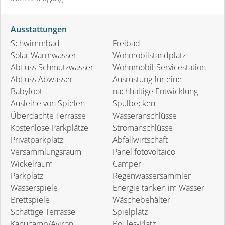
Ausstattungen
Schwimmbad
Freibad
Solar Warmwasser
Wohmobilstandplatz
Abfluss Schmutzwasser
Wohnmobil-Servicestation
Abfluss Abwasser
Ausrüstung für eine
Babyfoot
nachhaltige Entwicklung
Ausleihe von Spielen
Spülbecken
Überdachte Terrasse
Wasseranschlüsse
Kostenlose Parkplätze
Stromanschlüsse
Privatparkplatz
Abfallwirtschaft
Versammlungsraum
Panel fotovoltaico
Wickelraum
Camper
Parkplatz
Regenwassersammler
Wasserspiele
Energie tanken im Wasser
Brettspiele
Wäschebehälter
Schattige Terrasse
Spielplatz
Kanucamp/Aviron
Boules-Platz