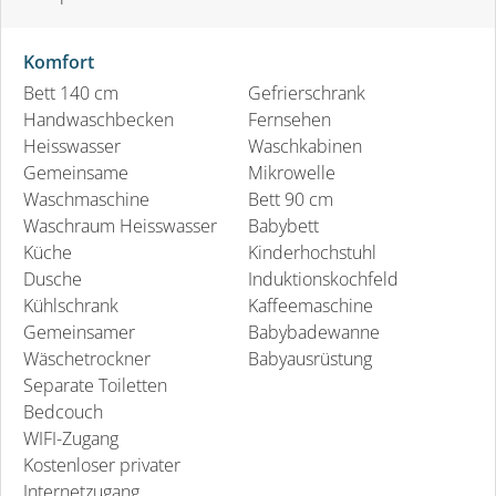
Komfort
Bett 140 cm
Gefrierschrank
Handwaschbecken
Fernsehen
Heisswasser
Waschkabinen
Gemeinsame
Mikrowelle
Waschmaschine
Bett 90 cm
Waschraum Heisswasser
Babybett
Küche
Kinderhochstuhl
Dusche
Induktionskochfeld
Kühlschrank
Kaffeemaschine
Gemeinsamer
Babybadewanne
Wäschetrockner
Babyausrüstung
Separate Toiletten
Bedcouch
WIFI-Zugang
Kostenloser privater
Internetzugang