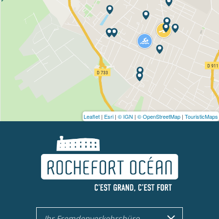
Leaflet
|
Esri
|
© IGN
|
© OpenStreetMap
|
TouristicMaps
Ihr Fremdenverkehrsbüro