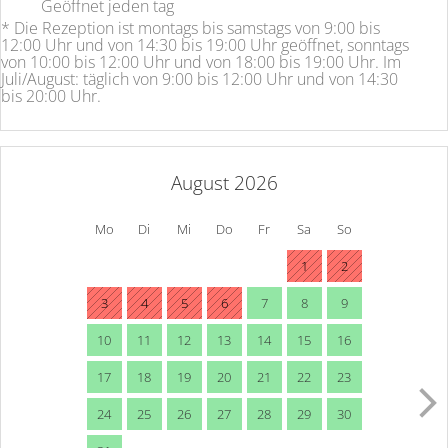
Geöffnet
jeden tag
* Die Rezeption ist montags bis samstags von 9:00 bis
12:00 Uhr und von 14:30 bis 19:00 Uhr geöffnet, sonntags
von 10:00 bis 12:00 Uhr und von 18:00 bis 19:00 Uhr. Im
Juli/August: täglich von 9:00 bis 12:00 Uhr und von 14:30
bis 20:00 Uhr.
August 2026
Mo
Di
Mi
Do
Fr
Sa
So
1
2
3
4
5
6
7
8
9
10
11
12
13
14
15
16
17
18
19
20
21
22
23
24
25
26
27
28
29
30