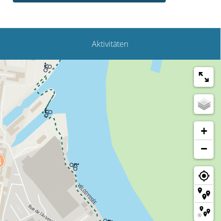
Aktivitäten
+
−