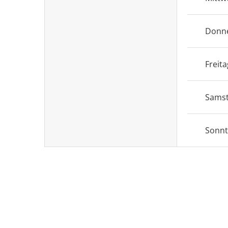
Donn
Freita
Sams
Sonn