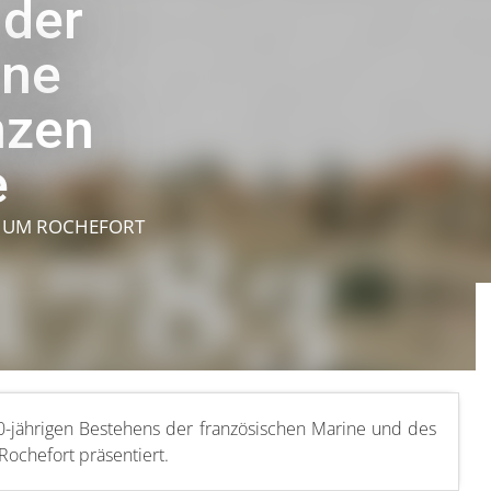
 der
ine
nzen
e
H
UM ROCHEFORT
00-jährigen Bestehens der französischen Marine und des
Rochefort präsentiert.