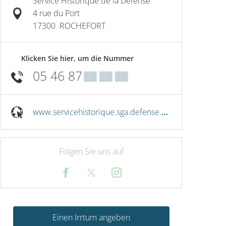
Service Historique de la Défense
4 rue du Port
17300
ROCHEFORT
Klicken Sie hier, um die Nummer
05 46 87
▒▒ ▒▒ ▒▒
www.servicehistorique.sga.defense.gouv.fr
Folgen Sie uns auf
Einen Irrtum angeben