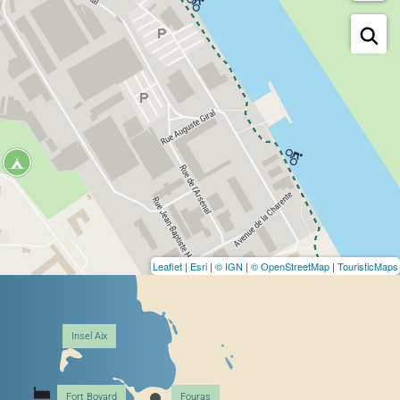
Leaflet
|
Esri
|
© IGN
|
© OpenStreetMap
|
TouristicMaps
Insel Aix
Fort Boyard
Fouras