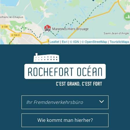
Leaflet
|
Esri
|
© IGN
|
© OpenStreetMap
|
TouristicMaps
Ihr Fremdenverkehrsbüro
Wie kommt man hierher?