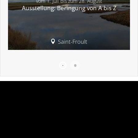
vom
1.
Juli
bis zum
28.
August
Ausstellung: Beringung von A bis Z
Saint-Froult