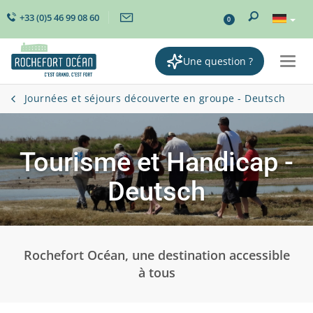
+33 (0)5 46 99 08 60
0
Une question ?
Togg
navi
Journées et séjours découverte en groupe - Deutsch
Tourisme et Handicap -
Deutsch
Rochefort Océan, une destination accessible
à tous