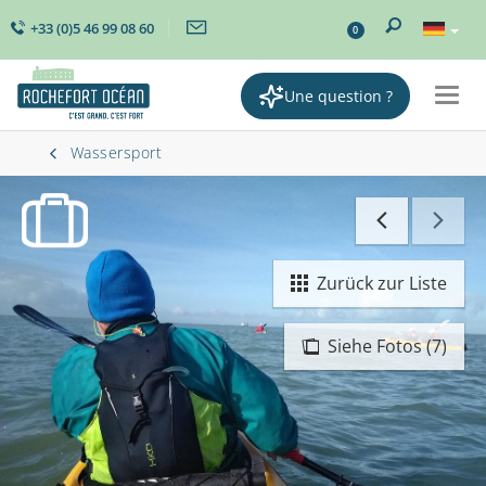
+33 (0)5 46 99 08 60
0
Une question ?
Togg
navig
Wassersport
Zurück zur Liste
Siehe Fotos (7)