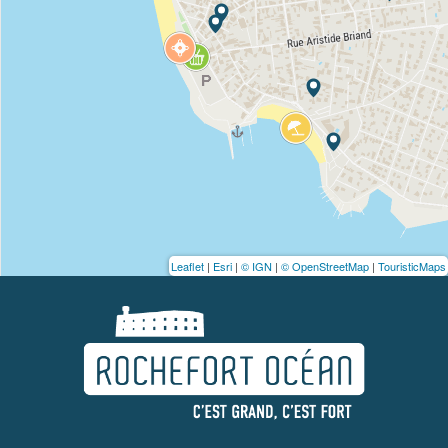
Leaflet
|
Esri
|
© IGN
|
© OpenStreetMap
|
TouristicMaps