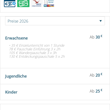
€
Ab
30
Erwachsene
• 35 € Einzelunterricht von 1 Stunde
78 € Pauschale Einführung 3 x 2h
105 € Wanderpauschale 3 x 3h
130 € Entdeckungspauschale 5 x 2h
€
Ab
20
Jugendliche
€
Ab
25
Kinder