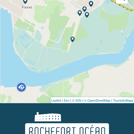
Leaflet
|
Esri
|
© IGN
|
© OpenStreetMap
|
TouristicMaps