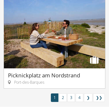
Picknickplatz am Nordstrand
Port-des-Barques
1
2
3
4
❯
❯❯