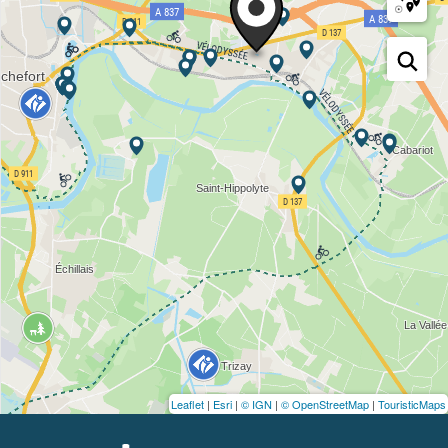
Leaflet
|
Esri
|
© IGN
|
© OpenStreetMap
|
TouristicMaps